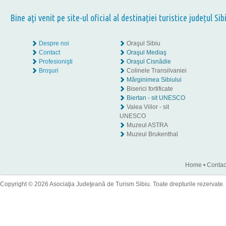
Bine aţi venit pe site-ul oficial al destinației turistice județul Sib
Despre noi
Oraşul Sibiu
Contact
Oraşul Mediaş
Profesionişti
Oraşul Cisnădie
Broşuri
Colinele Transilvaniei
Mărginimea Sibiului
Biserici fortificate
Biertan - sit UNESCO
Valea Viilor - sit
UNESCO
Muzeul ASTRA
Muzeul Brukenthal
Home
•
Contac
Copyright © 2026 Asociaţia Judeţeană de Turism Sibiu. Toate drepturile rezervate.