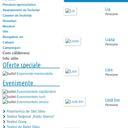
Pensiuni agroturistice
Lia
Apartamente de închiriat
Pensiune
Camere de închiriat
Hosteluri
Moteluri
Vile
Bungalow-uri
Liana
Cabane
Pensiune
Campinguri
Cum călătoresc
Info utile
Oferte speciale
Lion
Experiențe memorabile
Pensiune
Evenimente
Evenimentele săptămânii
Evenimentele lunii
Look Inn
Evenimentele anului
Pensiune
Filarmonica de Stat Sibiu
Teatrul Naţional „Radu Stanca”
Teatrul Gong
Teatrul de Balet Sibiu