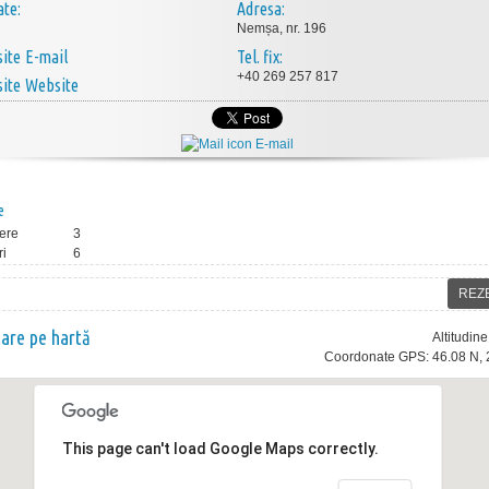
ate:
Adresa:
Nemșa, nr. 196
E-mail
Tel. fix:
+40 269 257 817
Website
E-mail
e
ere
3
ri
6
REZ
nare pe hartă
Altitudin
Coordonate GPS: 46.08 N, 
This page can't load Google Maps correctly.