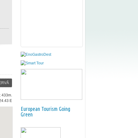
ERVĂ
e: 433m.
24.43 E
European Tourism Going
Green