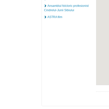
Ansamblul folcloric profesionist
Cindrelul-Junii Sibiului
ASTRA film