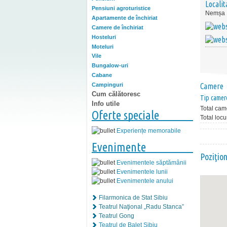
Localit
Pensiuni agroturistice
Nemșa
Apartamente de închiriat
Camere de închiriat
Hosteluri
Moteluri
Vile
Bungalow-uri
Cabane
Campinguri
Camere
Cum călătoresc
Tip camer
Info utile
Total cam
Oferte speciale
Total locu
Experiențe memorabile
Evenimente
Poziţio
Evenimentele săptămânii
Evenimentele lunii
Evenimentele anului
Filarmonica de Stat Sibiu
Teatrul Naţional „Radu Stanca”
Teatrul Gong
Teatrul de Balet Sibiu