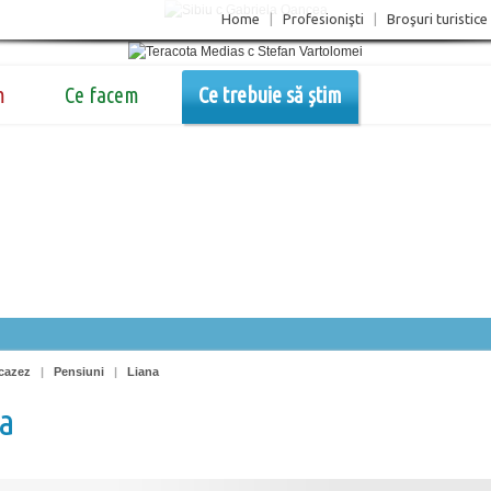
Home
|
Profesionişti
|
Broşuri turistice
m
Ce facem
Ce trebuie să știm
cazez
|
Pensiuni
|
Liana
a