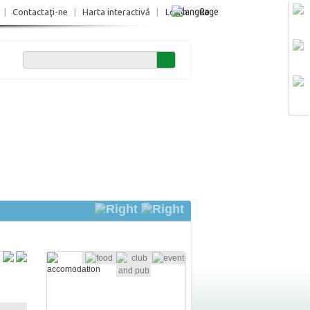
Ro
|
Contactaţi-ne
|
Harta interactivă
|
Login