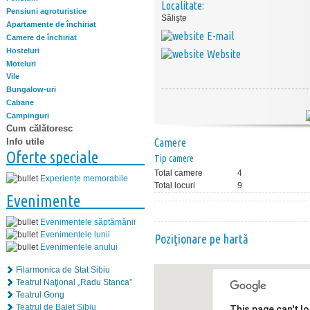
Localitate:
Pensiuni agroturistice
Sălişte
Apartamente de închiriat
E-mail
Camere de închiriat
Hosteluri
Website
Moteluri
Vile
Bungalow-uri
Cabane
Campinguri
Cum călătoresc
Info utile
Camere
Oferte speciale
Tip camere
Total camere
4
Experiențe memorabile
Total locuri
9
Evenimente
Evenimentele săptămânii
Evenimentele lunii
Poziţionare pe hartă
Evenimentele anului
Filarmonica de Stat Sibiu
Teatrul Naţional „Radu Stanca”
Teatrul Gong
Teatrul de Balet Sibiu
This page can't l