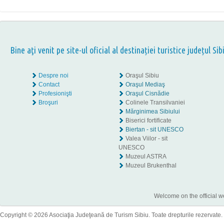
Bine aţi venit pe site-ul oficial al destinației turistice județul Sib
Despre noi
Oraşul Sibiu
Contact
Oraşul Mediaş
Profesionişti
Oraşul Cisnădie
Broşuri
Colinele Transilvaniei
Mărginimea Sibiului
Biserici fortificate
Biertan - sit UNESCO
Valea Viilor - sit
UNESCO
Muzeul ASTRA
Muzeul Brukenthal
Welcome on the official w
Copyright © 2026 Asociaţia Judeţeană de Turism Sibiu. Toate drepturile rezervate.