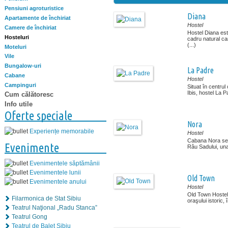
Pensiuni agroturistice
Diana
Apartamente de închiriat
Hostel
Camere de închiriat
Hostel Diana est
Hosteluri
cadru natural ca
(...)
Moteluri
Vile
Bungalow-uri
La Padre
Cabane
Hostel
Campinguri
Situat în centrul 
Ibis, hostel La Pa
Cum călătoresc
Info utile
Oferte speciale
Nora
Experiențe memorabile
Hostel
Cabana Nora se 
Evenimente
Râu Sadului, una 
Evenimentele săptămânii
Evenimentele lunii
Old Town
Evenimentele anului
Hostel
Old Town Hostel 
Filarmonica de Stat Sibiu
oraşului istoric, 
Teatrul Naţional „Radu Stanca”
Teatrul Gong
Teatrul de Balet Sibiu