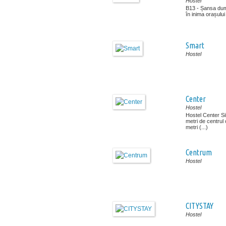
Hostel
B13 - Șansa du
în inima orașului
Smart
Hostel
Center
Hostel
Hostel Center Sib
metri de centrul 
metri (...)
Centrum
Hostel
CITYSTAY
Hostel