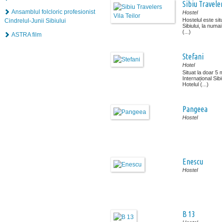
Sibiu Traveler
Ansamblul folcloric profesionist
Hostel
Hostelul este situ
Cindrelul-Junii Sibiului
Sibiului, la num
(...)
ASTRA film
Stefani
Hotel
Situat la doar 5 
Internațional Sib
Hotelul (...)
Pangeea
Hostel
Enescu
Hostel
B 13