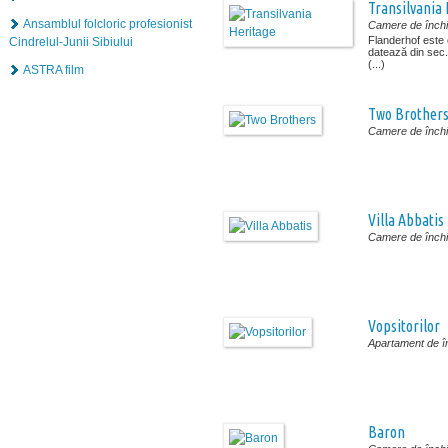
Transilvania 
Ansamblul folcloric profesionist
Camere de închir
Flanderhof este o
Cindrelul-Junii Sibiului
datează din sec. X
(...)
ASTRA film
Two Brother
Camere de închir
Villa Abbatis
Camere de închir
Vopsitorilor
Apartament de în
Baron