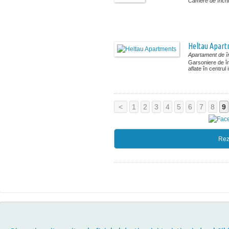
Camere de închir
Heltau Apar
Apartament de în
Garsoniere de înc
aflate în centrul i
<
1
2
3
4
5
6
7
8
9
Rez