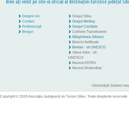
Bine aţi venit pe site-ul oficial al destinației turistice județul Sib
Despre noi
Oraşul Sibiu
Contact
Oraşul Mediaş
Profesionişti
Oraşul Cisnădie
Broşuri
Colinele Transilvaniei
Mărginimea Sibiului
Biserici fortificate
Biertan - sit UNESCO
Valea Viilor - sit
UNESCO
Muzeul ASTRA
Muzeul Brukenthal
Üdvözöljük Szeben megye
Copyright © 2026 Asociaţia Judeţeană de Turism Sibiu. Toate drepturile rezervate.