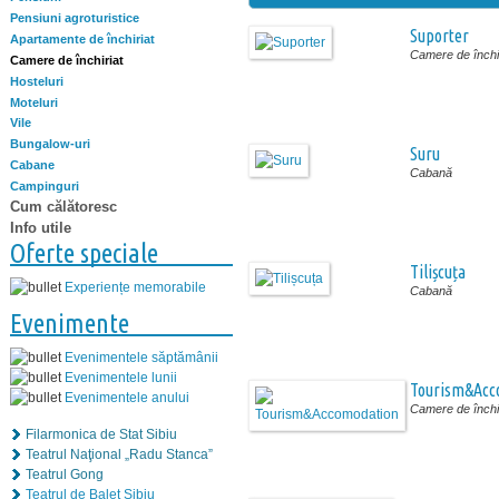
Pensiuni agroturistice
Suporter
Apartamente de închiriat
Camere de închir
Camere de închiriat
Hosteluri
Moteluri
Vile
Bungalow-uri
Suru
Cabane
Cabană
Campinguri
Cum călătoresc
Info utile
Oferte speciale
Tilișcuța
Experiențe memorabile
Cabană
Evenimente
Evenimentele săptămânii
Evenimentele lunii
Tourism&Acc
Evenimentele anului
Camere de închir
Filarmonica de Stat Sibiu
Teatrul Naţional „Radu Stanca”
Teatrul Gong
Teatrul de Balet Sibiu