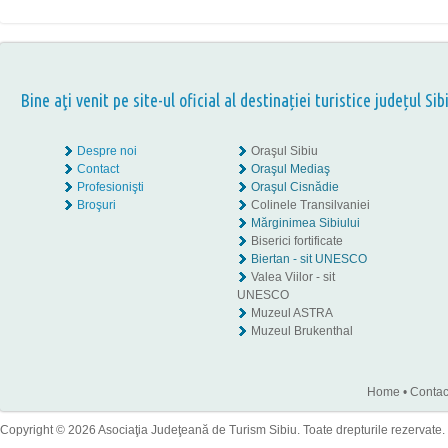
Bine aţi venit pe site-ul oficial al destinației turistice județul Sib
Despre noi
Oraşul Sibiu
Contact
Oraşul Mediaş
Profesionişti
Oraşul Cisnădie
Broşuri
Colinele Transilvaniei
Mărginimea Sibiului
Biserici fortificate
Biertan - sit UNESCO
Valea Viilor - sit
UNESCO
Muzeul ASTRA
Muzeul Brukenthal
Home
•
Contac
Copyright © 2026 Asociaţia Judeţeană de Turism Sibiu. Toate drepturile rezervate.