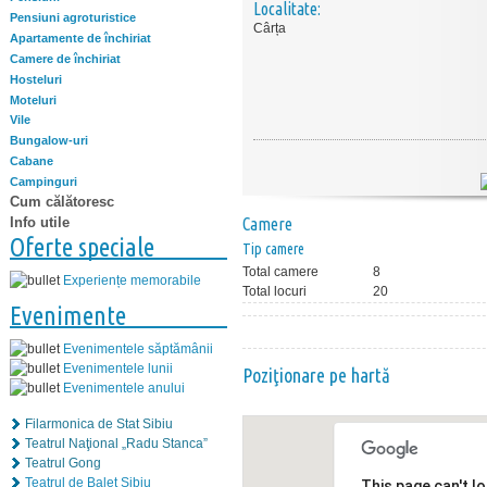
Localitate:
Pensiuni agroturistice
Cârța
Apartamente de închiriat
Camere de închiriat
Hosteluri
Moteluri
Vile
Bungalow-uri
Cabane
Campinguri
Cum călătoresc
Info utile
Camere
Oferte speciale
Tip camere
Total camere
8
Experiențe memorabile
Total locuri
20
Evenimente
Evenimentele săptămânii
Evenimentele lunii
Poziţionare pe hartă
Evenimentele anului
Filarmonica de Stat Sibiu
Teatrul Naţional „Radu Stanca”
Teatrul Gong
Teatrul de Balet Sibiu
This page can't l