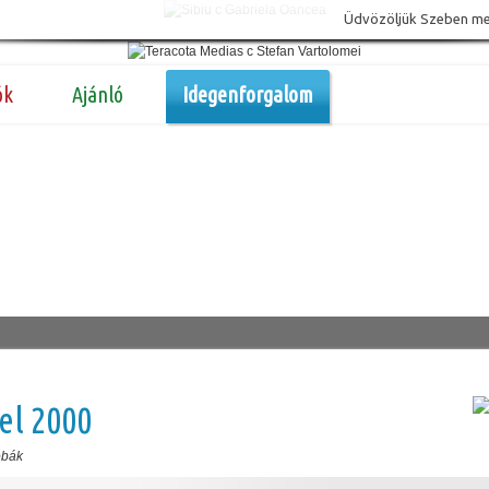
Üdvözöljük Szeben megy
ók
Ajánló
Idegenforgalom
el 2000
obák