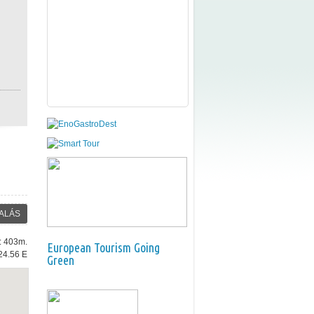
ALÁS
e: 403m.
European Tourism Going
24.56 E
Green