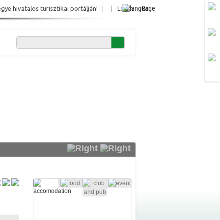
Ro
e hivatalos turisztikai portálján!
|
|
Login