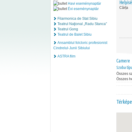
Helyis
Havi eseménynaptár
Cârța
Évi eseménynaptár
Filarmonica de Stat Sibiu
Teatrul Naţional „Radu Stanca”
Teatrul Gong
Teatrul de Balet Sibiu
Ansamblul folcloric profesionist
Cindrelul-Junii Sibiului
ASTRA film
Camere
Szoba típ
Összes s
Összes h
Térképe