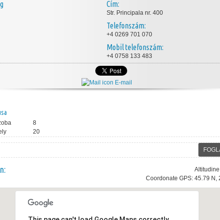
ég
Cím:
Str. Principala nr. 400
Telefonszám:
+4 0269 701 070
Mobil telefonszám:
+4 0758 133 483
E-mail
usa
zoba
8
ely
20
FOGL
n:
Altitudin
Coordonate GPS: 45.79 N, 
This page can't load Google Maps correctly.