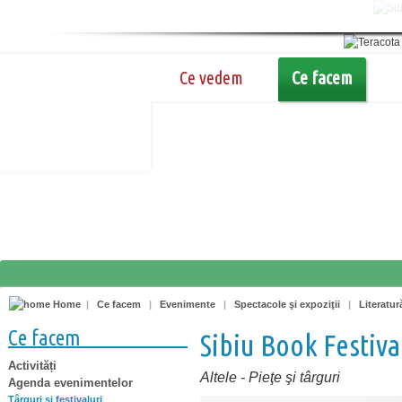
Ce vedem
Ce facem
Home
|
Ce facem
|
Evenimente
|
Spectacole şi expoziţii
|
Literatur
Ce facem
Sibiu Book Festival
Activități
Altele
-
Pieţe şi târguri
Agenda evenimentelor
Târguri şi festivaluri