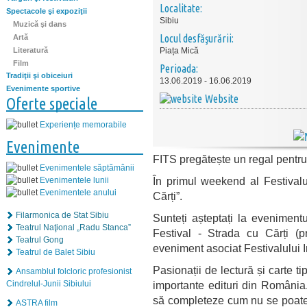
Localitate:
Spectacole şi expoziţii
Sibiu
Muzică şi dans
Locul desfăşurării:
Artă
Literatură
Piața Mică
Film
Perioada:
Tradiţii şi obiceiuri
13.06.2019 - 16.06.2019
Evenimente sportive
Website
Oferte speciale
Experiențe memorabile
Evenimente
FITS pregătește un regal pentru p
Evenimentele săptămânii
În primul weekend al Festivalu
Evenimentele lunii
Evenimentele anului
Cărți”.
Filarmonica de Stat Sibiu
Sunteți așteptați la evenimentul
Teatrul Naţional „Radu Stanca”
Festival - Strada cu Cărți (p
Teatrul Gong
eveniment asociat Festivalului I
Teatrul de Balet Sibiu
Pasionații de lectură și carte ti
Ansamblul folcloric profesionist
importante edituri din România
Cindrelul-Junii Sibiului
să completeze cum nu se poate 
ASTRA film