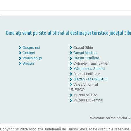
Bine aţi venit pe site-ul oficial al destinației turistice județul Sib
Despre noi
Oraşul Sibiu
Contact
Oraşul Mediaş
Profesionişti
Oraşul Cisnădie
Broşuri
Colinele Transilvaniei
Mărginimea Sibiului
Biserici fortificate
Biertan - sit UNESCO
Valea Viilor - sit
UNESCO
Muzeul ASTRA
Muzeul Brukenthal
Welcome on the official w
Copyright © 2026 Asociaţia Judeţeană de Turism Sibiu. Toate drepturile rezervate.