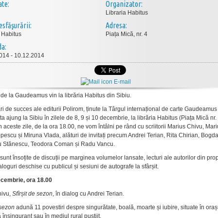
ate:
Organizator:
Libraria Habitus
esfăşurării:
Adresa:
a Habitus
Piața Mică, nr. 4
da:
014 - 10.12.2014
E-mail
 de la Gaudeamus vin la librăria Habitus din Sibiu.
ări de succes ale editurii Polirom, ținute la Târgul internațional de carte Gaudeamus
a ajung la Sibiu în zilele de 8, 9 și 10 decembrie, la librăria Habitus (Piața Mică nr. 
n aceste zile, de la ora 18.00, ne vom întâlni pe rând cu scriitorii Marius Chivu, Mar
pescu și Miruna Vlada, alături de invitați precum Andrei Terian, Rita Chirian, Bogd
u Stănescu, Teodora Coman și Radu Vancu.
e sunt însoțite de discuții pe marginea volumelor lansate, lecturi ale autorilor din prop
ialoguri deschise cu publicul și sesiuni de autografe la sfârșit.
ecembrie, ora 18.00
hivu,
Sfîrșit de sezon
, în dialog cu Andrei Terian.
 sezon
adună 11 povestiri despre singurătate, boală, moarte și iubire, situate în oraș
însingurant sau în mediul rural pustiit.