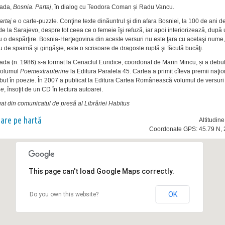
lada,
Bosnia. Partaj
, în dialog cu Teodora Coman și Radu Vancu.
artaj
e o carte-puzzle. Conţine texte dinăuntrul şi din afara Bosniei, la 100 de ani de
de la Sarajevo, despre tot ceea ce o femeie îşi refuză, iar apoi interiorizează, după
u o despărţire. Bosnia-Herţegovina din aceste versuri nu este ţara cu acelaşi nume,
iu de spaimă şi gingăşie, este o scrisoare de dragoste ruptă şi făcută bucăţi.
ada (n. 1986) s-a format la Cenaclul Euridice, coordonat de Marin Mincu, și a debut
volumul
Poemextrauterine
la Editura Paralela 45. Cartea a primit cîteva premii naţi
but în poezie. În 2007 a publicat la Editura Cartea Românească volumul de versur
ne
, însoţit de un CD în lectura autoarei.
uat din comunicatul de presă al Librăriei Habitus
nare pe hartă
Altitudin
Coordonate GPS: 45.79 N, 
This page can't load Google Maps correctly.
OK
Do you own this website?