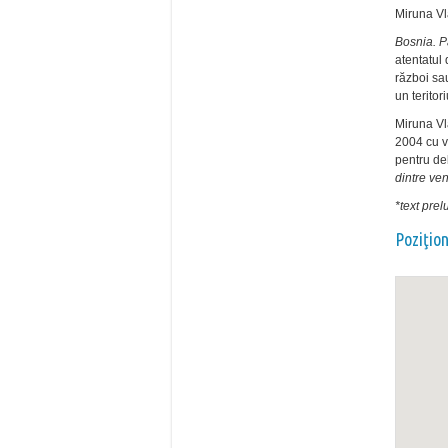
Miruna V
Bosnia. P
atentatul 
război sa
un teritor
Miruna Vl
2004 cu 
pentru de
dintre ve
*text prel
Poziţio