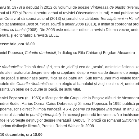
ivu (n. 1978) a debutat în 2012 cu volumul de poezie
Vîntureasa de plastic
(Premiu
but al USR şi Premiul pentru debut al revistei Observator cultural). A mai publicat v
uri Ce-a vrut să spună autorul (2013) şi jurnalul de călătorie
Trei săptămîni în Hima
 editat antologia
Best of. Proza scurtă a anilor 2000
(2013), a iniţiat şi coordonat pro
artea cu bunici
(2008). Din 2005 este redactor-editor la revista Dilema veche, unde
terară, şi editorialist la revista ELLE.
decembrie, ora 18.00
aniel Popescu,
Culorile rândunicii
, în dialog cu Rita Chirian și Bogdan-Alexandru
.
e rândunicii
se îmbină două țări, cea de „aici” și cea de „acolo”, amintirile ficționaliza
zate ale naratorului despre tinerețe și copilărie, despre vremea de dinainte de emig
ej de joacă și imaginație pentru fiica sa de patru ani. Sub forma unor mici viniete foar
textele din
Culorile rândunicii
sunt un elogiu al banalului și vieții de zi cu zi, unde or
ezintă un prilej de bucurie și joacă, de suflu vital.
aniel Popescu
(n. 1963) a făcut parte din Grupul de la Braşov, alături de Alexandru
ndrei Bodiu, Marius Oprea, Caius Dobrescu şi Simona Popescu. În 1995 publică p
poeme, scris direct în limba franceză:
4 x 4, poeme cu tracţiune integrală
. În anul 
ectorul ziarului
le persil
(
pătrunjelul
). În aceeaşi perioadă frecventează o închisoar
unde le vorbeşte deţinuţilor despre literatură. Debutul în proză cu romanul
Simfonia l
i prima distincţie literară, Premiul Robert Walser, în 2008.
 10 decembrie, ora 18.00