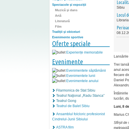
Localit
Spectacole şi expoziţii
Sibiu
Muzică şi dans
Locul d
Artă
Librari
Literatură
Film
Perioa
Tradiţii şi obiceiuri
08.12.2
Evenimente sportive
Oferte speciale
Experiențe memorabile
Lansările
Evenimente
Trei lans
anul acest
Evenimentele săptămânii
fiecare di
Evenimentele lunii
Daniel Po
Evenimentele anului
Alexandr
Filarmonica de Stat Sibiu
Întâlniril
Teatrul Naţional „Radu Stanca”
lucrări, d
Teatrul Gong
Teatrul de Balet Sibiu
Luni, 8 d
Ansamblul folcloric profesionist
Marius C
Cindrelul-Junii Sibiului
Sfîrșit de
ASTRA film
metropolă 