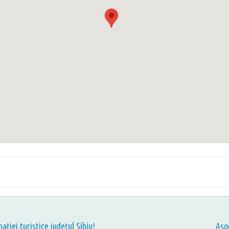
nației turistice județul Sibiu!
Aso