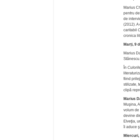
Marius Ch
pentru de
de intervi
(2012). A
caritabil
C
cronica li
Marți, 9 
Marius D
Stănescu
În
Culoril
literaturi
fiind pril
stilizate, 
clipă repr
Marius D
Muşina, A
volum de 
devine dir
Elveţia, 
îi aduce ş
Miercuri,