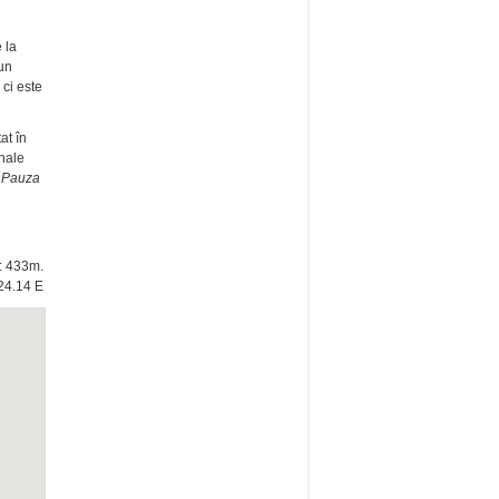
 la
 un
 ci este
at în
onale
i
Pauza
e: 433m.
24.14 E