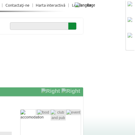
Ro
|
Contactaţi-ne
|
Harta interactivă
|
Login