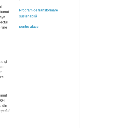
l
Program de transformare
olumul
sustenabilă
laya
iectul
pentru afaceri
 ţine
te și
rare
te
ice
rimul
2004
e din
upului