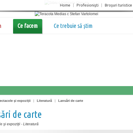
Home
|
Profesionişti
|
Broşuri turistice
m
Ce facem
Ce trebuie să știm
ectacole şi expoziţii
|
Literatură
|
Lansări de carte
ări de carte
 şi expoziţii
-
Literatură