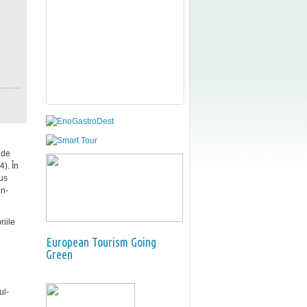
 de
4). În
ius
an-
riile
European Tourism Going
Green
ul-