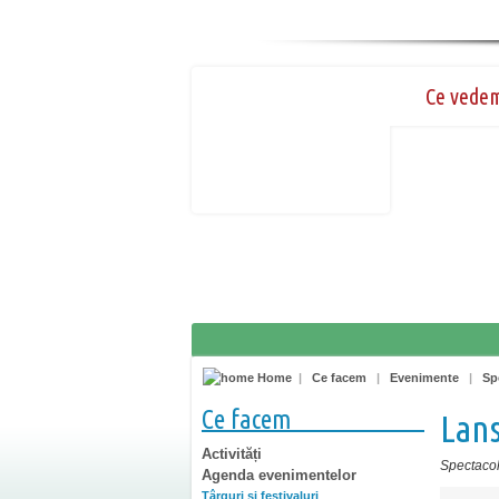
Ce vede
Home
|
Ce facem
|
Evenimente
|
Sp
Ce facem
Lans
Activități
Spectacole
Agenda evenimentelor
Târguri şi festivaluri