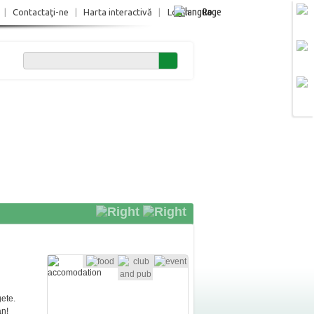
Ro
|
Contactaţi-ne
|
Harta interactivă
|
Login
gete.
an!