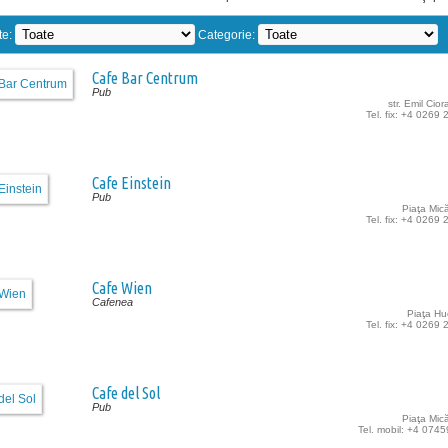
te:
Categorie:
Cafe Bar Centrum
Pub
str. Emil Cior
Tel. fix: +4 0269
Cafe Einstein
Pub
Piaţa Mică
Tel. fix: +4 0269
Cafe Wien
Cafenea
Piaţa Hue
Tel. fix: +4 0269
Cafe del Sol
Pub
Piaţa Mică
Tel. mobil: +4 074