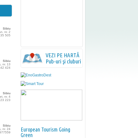
Sibiu
an, nr. 2
 235 505
VEZI PE HARTĂ
Pub-uri şi cluburi
Sibiu
, nr. 13
 242 424
Sibiu
t, nr. 4
 223 223
Sibiu
European Tourism Going
, nr. 24
5977559
Green