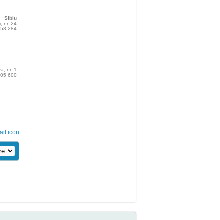
Sibiu
i, nr. 24
 553 284
a, nr. 1
 505 600