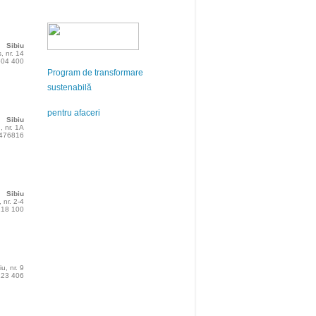
Sibiu
, nr. 14
 504 400
Program de transformare
sustenabilă
pentru afaceri
Sibiu
n, nr. 1A
 476816
Sibiu
 nr. 2-4
 218 100
iu, nr. 9
 123 406