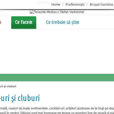
Home
|
Profesionişti
|
Broşuri turistice
m
Ce facem
Ce trebuie să știm
ri şi cluburi
uri şi cluburi
ată, ceaiuri de toate sortimentele, cocktail-uri, prăjituri gustoase de te lingi pe de
vară în centrul Sibiului sunt mai frumoase pe terase cu acorduri line de vioară şi pi