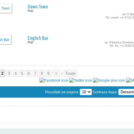
Down Town
Pub
str. 9 Ma
Tel. mobil: +4 0722
English Bar
Pub
str. Pădurea Dumbrav
Tel. fix: +4 0269
2
3
4
5
6
7
8
9
>
|
Toate
Rezultate pe pagina:
Sorteaza dupa: