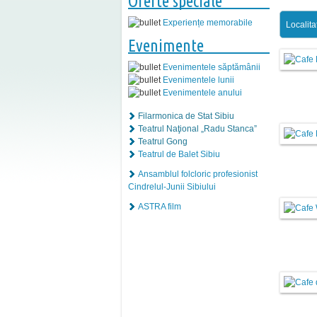
Oferte speciale
Experiențe memorabile
Localita
Evenimente
Evenimentele săptămânii
Evenimentele lunii
Evenimentele anului
Filarmonica de Stat Sibiu
Teatrul Naţional „Radu Stanca”
Teatrul Gong
Teatrul de Balet Sibiu
Ansamblul folcloric profesionist
Cindrelul-Junii Sibiului
ASTRA film