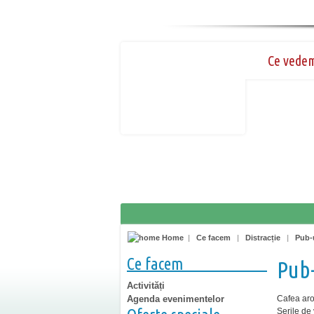
Ce vede
Home
|
Ce facem
|
Distracție
|
Pub-u
Ce facem
Pub-
Activități
Agenda evenimentelor
Cafea arom
Serile de 