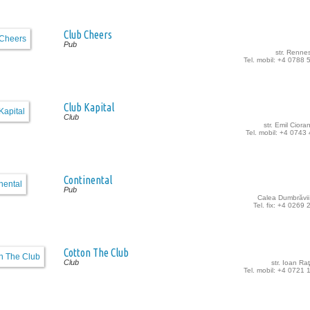
Club Cheers
Pub
str. Rennes
Tel. mobil: +4 0788
Club Kapital
Club
str. Emil Ciora
Tel. mobil: +4 0743
Continental
Pub
Calea Dumbrăvii,
Tel. fix: +4 0269
Cotton The Club
Club
str. Ioan Raţ
Tel. mobil: +4 0721