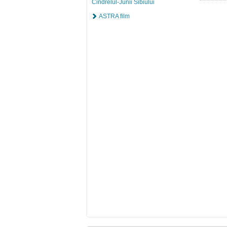
Cindrelul-Junii Sibiului
ASTRA film