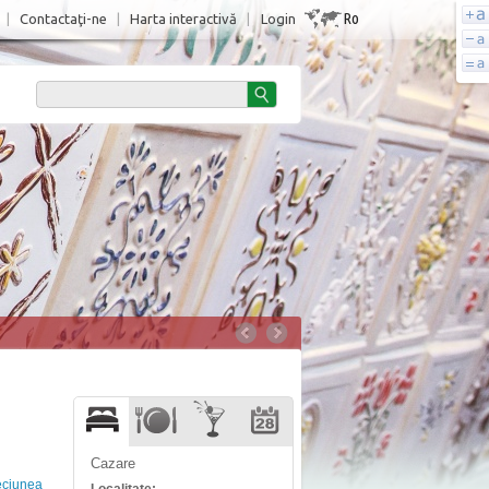
Ro
|
Contactaţi-ne
|
Harta interactivă
|
Login
Cazare
eciunea