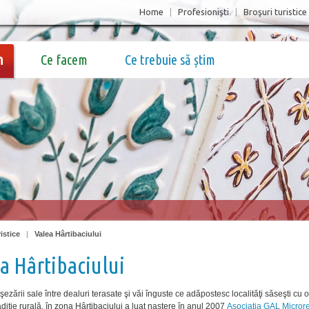
Home
|
Profesionişti
|
Broşuri turistice
m
Ce facem
Ce trebuie să știm
istice
|
Valea Hârtibaciului
a Hârtibaciului
şezării sale între dealuri terasate şi văi înguste ce adăpostesc localităţi săseşti cu o
diţie rurală, în zona Hârtibaciului a luat naştere în anul 2007
Asociaţia GAL Micror