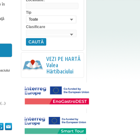
Localitate:
e în
Tip
aţă
Toate
Clasificare
CAUTĂ
VEZI PE HARTĂ
Valea
Hârtibaciului
aciului
...)