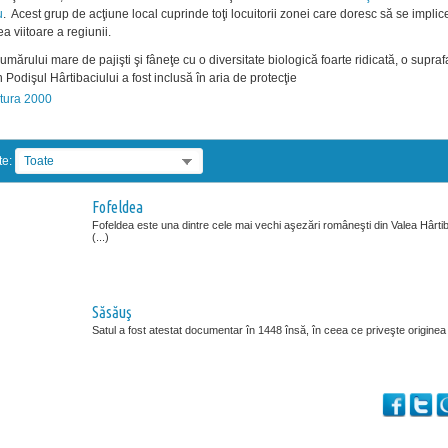
u
. Acest grup de acţiune local cuprinde toţi locuitorii zonei care doresc să se implic
a viitoare a regiunii.
umărului mare de pajişti şi fâneţe cu o diversitate biologică foarte ridicată, o supraf
n Podişul Hârtibaciului a fost inclusă în aria de protecţie
atura 2000
te:
Toate
Fofeldea
Fofeldea este una dintre cele mai vechi aşezări româneşti din Valea Hârtib
(...)
Săsăuş
Satul a fost atestat documentar în 1448 însă, în ceea ce priveşte originea (