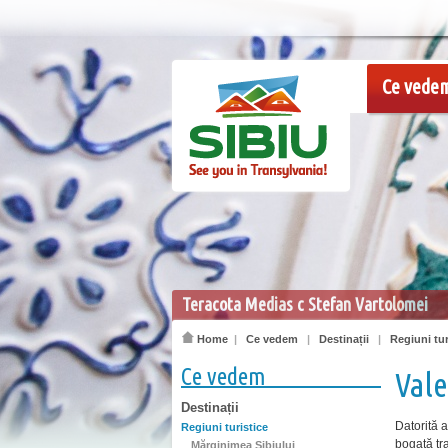
Ce vede
Teracota Medias c Stefan Vartolomei
Home
|
Ce vedem
|
Destinații
|
Regiuni tur
Ce vedem
Vale
Destinații
Datorită a
Regiuni turistice
bogată tra
Mărginimea Sibiului