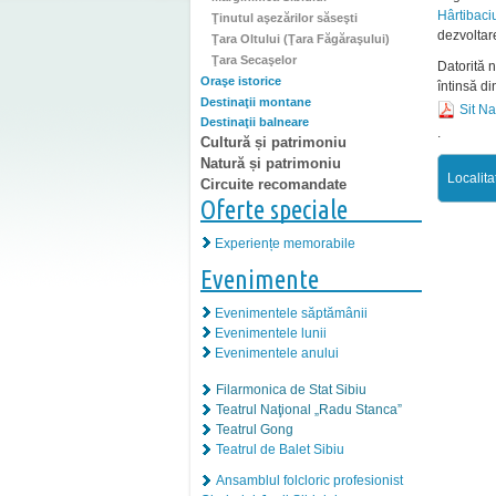
Hârtibaci
Ţinutul aşezărilor săseşti
dezvoltare
Ţara Oltului (Ţara Făgăraşului)
Ţara Secaşelor
Datorită n
Oraşe istorice
întinsă di
Destinaţii montane
Sit N
Destinaţii balneare
.
Cultură și patrimoniu
Natură și patrimoniu
Localita
Circuite recomandate
Oferte speciale
Experiențe memorabile
Evenimente
Evenimentele săptămânii
Evenimentele lunii
Evenimentele anului
Filarmonica de Stat Sibiu
Teatrul Naţional „Radu Stanca”
Teatrul Gong
Teatrul de Balet Sibiu
Ansamblul folcloric profesionist