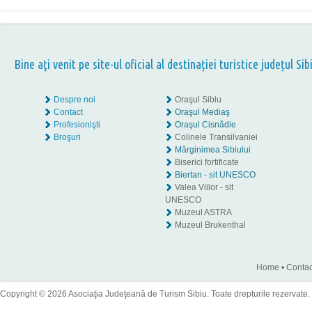
Bine aţi venit pe site-ul oficial al destinației turistice județul Sib
Despre noi
Oraşul Sibiu
Contact
Oraşul Mediaş
Profesionişti
Oraşul Cisnădie
Broşuri
Colinele Transilvaniei
Mărginimea Sibiului
Biserici fortificate
Biertan - sit UNESCO
Valea Viilor - sit
UNESCO
Muzeul ASTRA
Muzeul Brukenthal
Home
•
Contac
Copyright © 2026 Asociaţia Judeţeană de Turism Sibiu. Toate drepturile rezervate.