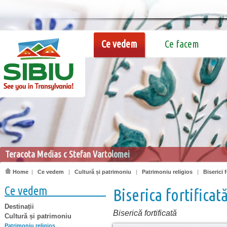
Ce vedem
Ce facem
Teracota Medias c Stefan Vartolomei
Home
|
Ce vedem
|
Cultură și patrimoniu
|
Patrimoniu religios
|
Biserici f
Ce vedem
Biserica fortificat
Destinații
Biserică fortificată
Cultură și patrimoniu
Patrimoniu religios