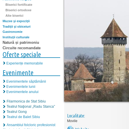
Biserici fortificate
Biserici ortodoxe
Alte biserici
Muzee şi expoziţii
Tradiţii şi obiceiuri
Gastronomie
Instituţii culturale
Natură și patrimoniu
Circuite recomandate
Oferte speciale
Experiențe memorabile
Evenimente
Evenimentele săptămânii
Evenimentele lunii
Evenimentele anului
Filarmonica de Stat Sibiu
Teatrul Naţional „Radu Stanca”
Teatrul Gong
Localitate:
Teatrul de Balet Sibiu
Movile
Ansamblul folcloric profesionist