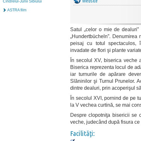
Website
Cindrelul-Junii Sibiului
ASTRA film
Satul „celor o mie de dealuri”
„Hundertbücheln”. Denumirea nu
peisaj cu totul spectaculos, 
invadate de flori şi plante variat
În secolul XV, biserica veche a 
Biserica reprezenta locul de adăp
iar turnurile de apărare deve
Slăninilor şi Turnul Prunelor.
dintre dealuri, prin acoperişul s
În secolul XVI, pornind de pe t
la V vechea curtină, se mai cons
Despre clopotniţa bisericii se
veche, judecând după fisura ce 
Facilităţi: