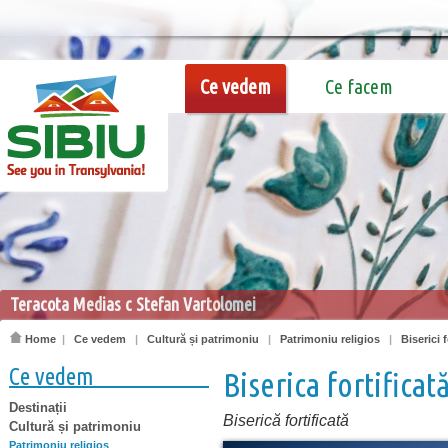
Ce vedem
Ce facem
Teracota Medias c Stefan Vartolomei
Home
|
Ce vedem
|
Cultură și patrimoniu
|
Patrimoniu religios
|
Biserici f
Ce vedem
Biserica fortifica
Destinații
Biserică fortificată
Cultură și patrimoniu
Patrimoniu religios