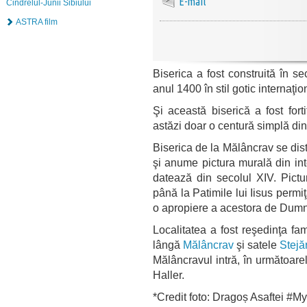
E-mail
Cindrelul-Junii Sibiului
ASTRA film
Biserica a fost construită în se
anul 1400 în stil gotic internaţio
Şi această biserică a fost fort
astăzi doar o centură simplă din 
Biserica de la Mălâncrav se dist
şi anume pictura murală din inte
datează din secolul XIV. Pictu
până la Patimile lui Iisus permi
o apropiere a acestora de Dum
Localitatea a fost reşedinţa fa
lângă
Mălâncrav
şi satele
Stejă
Mălâncravul intră, în următoarel
Haller.
*Credit foto: Dragoș Asaftei #