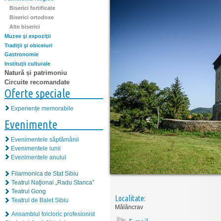
Biserici fortificate
Biserici ortodoxe
Alte biserici
Muzee şi expoziţii
Tradiţii şi obiceiuri
Gastronomie
Instituţii culturale
Natură și patrimoniu
Circuite recomandate
Oferte speciale
Experiențe memorabile
Evenimente
Evenimentele săptămânii
Evenimentele lunii
Evenimentele anului
Filarmonica de Stat Sibiu
Teatrul Naţional „Radu Stanca”
Teatrul Gong
Localitate:
Teatrul de Balet Sibiu
Mălâncrav
Ansamblul folcloric profesionist