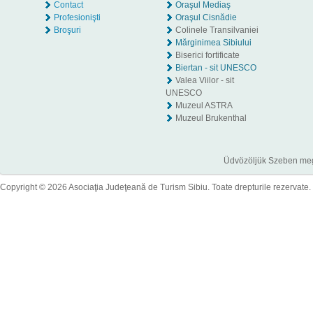
Contact
Oraşul Mediaş
Profesionişti
Oraşul Cisnădie
Broşuri
Colinele Transilvaniei
Mărginimea Sibiului
Biserici fortificate
Biertan - sit UNESCO
Valea Viilor - sit
UNESCO
Muzeul ASTRA
Muzeul Brukenthal
Üdvözöljük Szeben megye
Copyright © 2026 Asociaţia Judeţeană de Turism Sibiu. Toate drepturile rezervate.