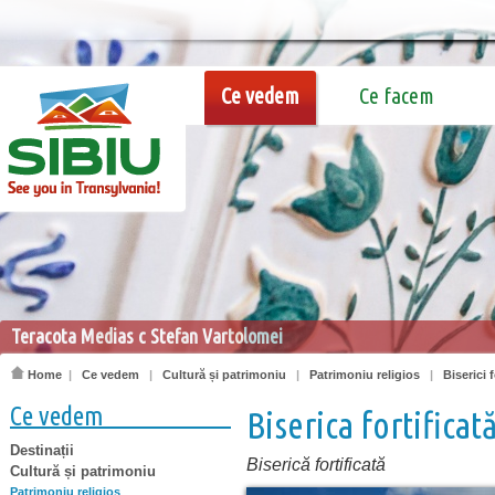
Ce vedem
Ce facem
Teracota Medias c Stefan Vartolomei
Home
|
Ce vedem
|
Cultură și patrimoniu
|
Patrimoniu religios
|
Biserici f
Ce vedem
Biserica fortificat
Destinații
Biserică fortificată
Cultură și patrimoniu
Patrimoniu religios