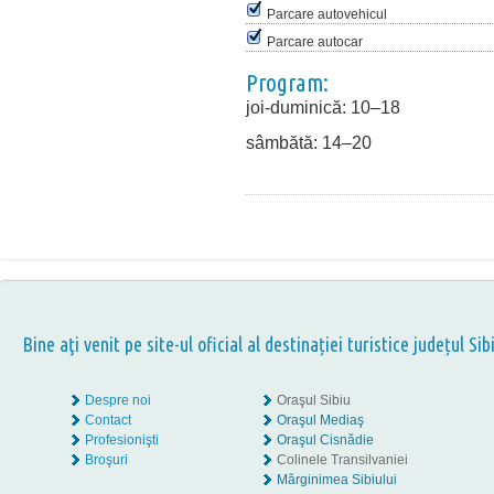
Parcare autovehicul
Parcare autocar
Program:
joi-duminică: 10–18
sâmbătă: 14–20
Bine aţi venit pe site-ul oficial al destinației turistice județul Sib
Despre noi
Oraşul Sibiu
Contact
Oraşul Mediaş
Profesionişti
Oraşul Cisnădie
Broşuri
Colinele Transilvaniei
Mărginimea Sibiului