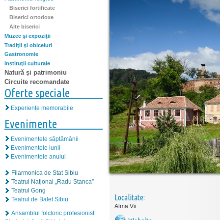
Biserici fortificate
Biserici ortodoxe
Alte biserici
Muzee şi expoziţii
Tradiţii şi obiceiuri
Gastronomie
Instituţii culturale
Natură și patrimoniu
Circuite recomandate
Oferte speciale
Experiențe memorabile
Evenimente
Evenimentele săptămânii
Evenimentele lunii
Evenimentele anului
Filarmonica de Stat Sibiu
Teatrul Naţional „Radu Stanca”
Teatrul Gong
Localitate:
Teatrul de Balet Sibiu
Alma Vii
Ansamblul folcloric profesionist