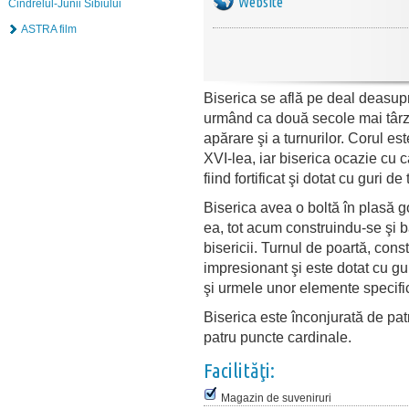
Website
Cindrelul-Junii Sibiului
ASTRA film
Biserica se află pe deal deasupra
urmând ca două secole mai târziu 
apărare şi a turnurilor. Corul est
XVI-lea, iar biserica ocazie cu c
fiind fortificat şi dotat cu guri de
Biserica avea o boltă în plasă g
ea, tot acum construindu-se şi b
bisericii. Turnul de poartă, const
impresionant şi este dotat cu gu
şi urmele unor elemente specific
Biserica este înconjurată de pat
patru puncte cardinale.
Facilităţi:
Magazin de suveniruri