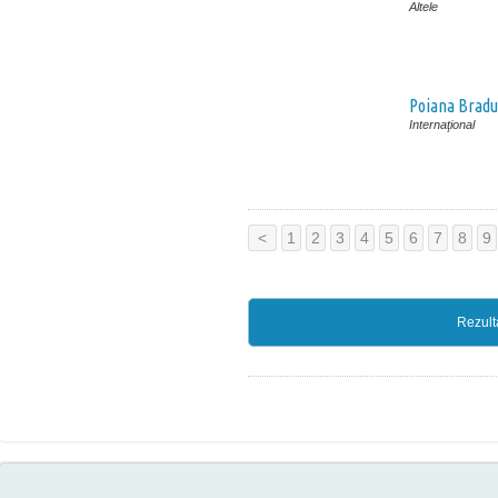
Altele
Poiana Bradu
Internaţional
<
1
2
3
4
5
6
7
8
9
Rezult