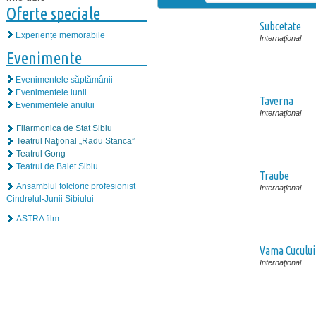
Oferte speciale
Subcetate
Experiențe memorabile
Internaţional
Evenimente
Evenimentele săptămânii
Evenimentele lunii
Taverna
Evenimentele anului
Internaţional
Filarmonica de Stat Sibiu
Teatrul Naţional „Radu Stanca”
Teatrul Gong
Teatrul de Balet Sibiu
Traube
Ansamblul folcloric profesionist
Internaţional
Cindrelul-Junii Sibiului
ASTRA film
Vama Cucului
Internaţional