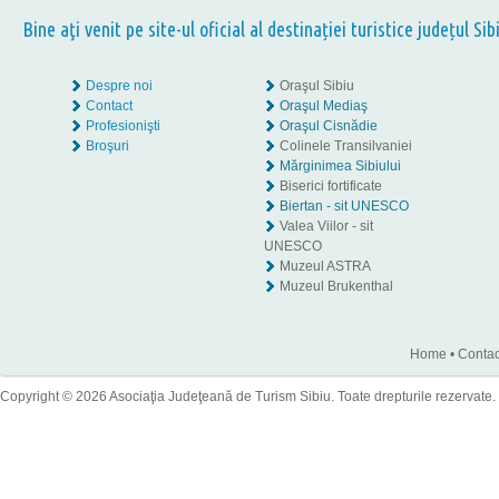
Bine aţi venit pe site-ul oficial al destinației turistice județul Sib
Despre noi
Oraşul Sibiu
Contact
Oraşul Mediaş
Profesionişti
Oraşul Cisnădie
Broşuri
Colinele Transilvaniei
Mărginimea Sibiului
Biserici fortificate
Biertan - sit UNESCO
Valea Viilor - sit
UNESCO
Muzeul ASTRA
Muzeul Brukenthal
Home
•
Contac
Copyright © 2026 Asociaţia Judeţeană de Turism Sibiu. Toate drepturile rezervate.