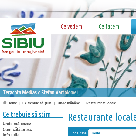
Ce vedem
Ce facem
Teracota Medias c Stefan Vartolomei
Home
|
Ce trebuie să știm
|
Unde mănânc
|
Restaurante locale
Ce trebuie să știm
Restaurante local
Unde mă cazez
Cum călătoresc
Localitate:
Toate
Info utile