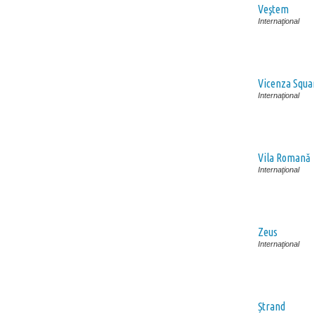
Veştem
Internaţional
Vicenza Squa
Internaţional
Vila Romană
Internaţional
Zeus
Internaţional
Ștrand