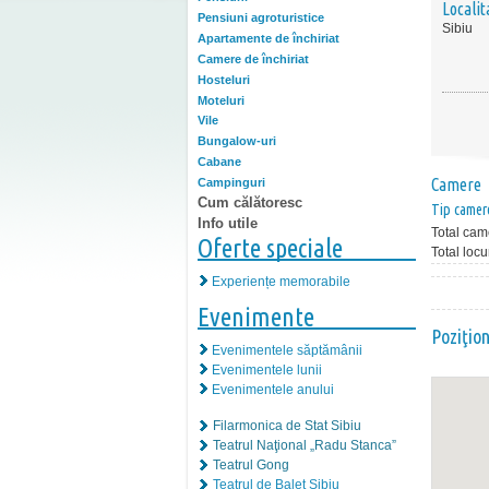
Localit
Pensiuni agroturistice
Sibiu
Apartamente de închiriat
Camere de închiriat
Hosteluri
Moteluri
Vile
Bungalow-uri
Cabane
Camere
Campinguri
Cum călătoresc
Tip camer
Info utile
Total cam
Oferte speciale
Total locu
Experiențe memorabile
Evenimente
Poziţio
Evenimentele săptămânii
Evenimentele lunii
Evenimentele anului
Filarmonica de Stat Sibiu
Teatrul Naţional „Radu Stanca”
Teatrul Gong
Teatrul de Balet Sibiu