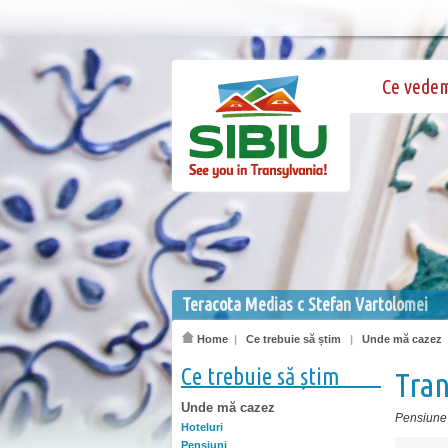
Ce vede
Teracota Medias c Stefan Vartolomei
Home
|
Ce trebuie să știm
|
Unde mă cazez
Ce trebuie să știm
Tran
Unde mă cazez
Pensiune
Hoteluri
Pensiuni