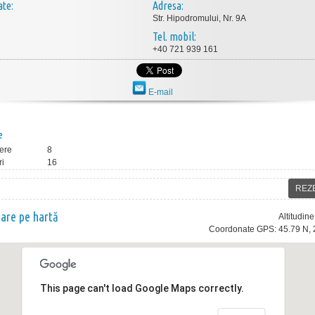
ate:
Adresa:
Str. Hipodromului, Nr. 9A
Tel. mobil:
+40 721 939 161
E-mail
e
ere
8
ri
16
REZ
nare pe hartă
Altitudin
Coordonate GPS: 45.79 N, 
This page can't load Google Maps correctly.