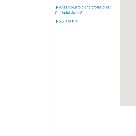
Ansamblul folcloric profesionist
Cindrelul-Junii Sibiului
ASTRA film