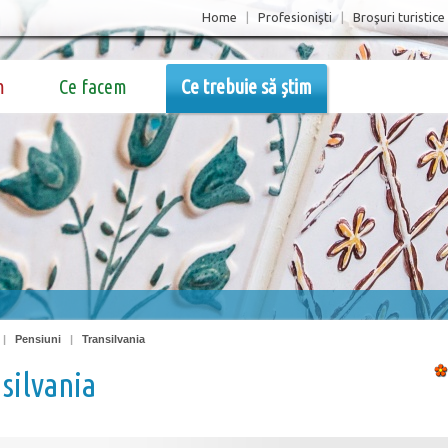
Home
|
Profesionişti
|
Broşuri turistice
m
Ce facem
Ce trebuie să știm
|
Pensiuni
|
Transilvania
silvania