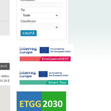
Localitate:
Tip
Toate
Clasificare
CAUTĂ
ERVĂ
e: 406m.
24.16 E