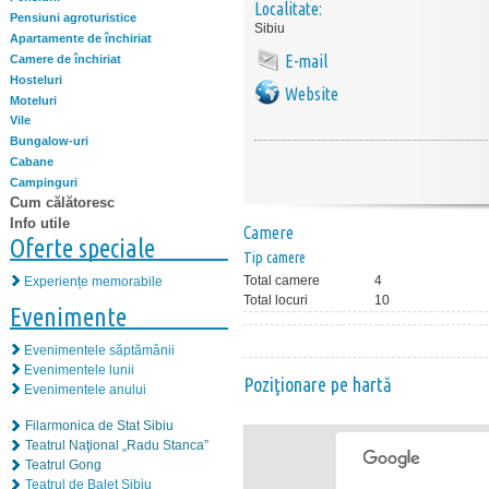
Localitate:
Pensiuni agroturistice
Sibiu
Apartamente de închiriat
E-mail
Camere de închiriat
Hosteluri
Website
Moteluri
Vile
Bungalow-uri
Cabane
Campinguri
Cum călătoresc
Info utile
Camere
Oferte speciale
Tip camere
Total camere
4
Experiențe memorabile
Total locuri
10
Evenimente
Evenimentele săptămânii
Evenimentele lunii
Poziţionare pe hartă
Evenimentele anului
Filarmonica de Stat Sibiu
Teatrul Naţional „Radu Stanca”
Teatrul Gong
Teatrul de Balet Sibiu