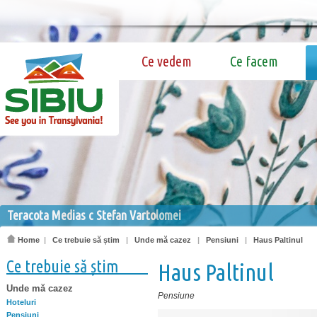
Ce vedem
Ce facem
Teracota Medias c Stefan Vartolomei
Home
|
Ce trebuie să știm
|
Unde mă cazez
|
Pensiuni
|
Haus Paltinul
Ce trebuie să știm
Haus Paltinul
Unde mă cazez
Pensiune
Hoteluri
Pensiuni