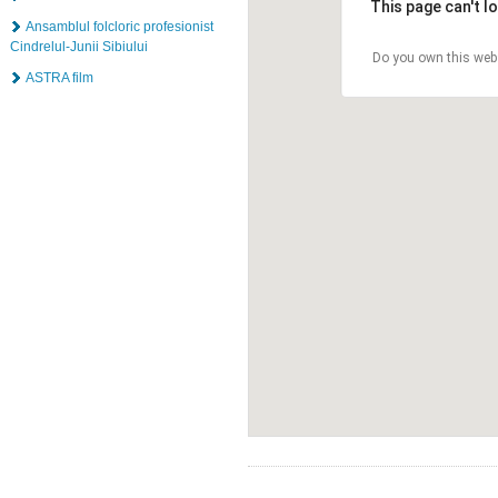
This page can't l
Ansamblul folcloric profesionist
Cindrelul-Junii Sibiului
Do you own this web
ASTRA film