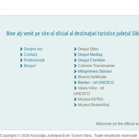
Bine aţi venit pe site-ul oficial al destinației turistice județul Sib
Despre noi
Oraşul Sibiu
Contact
Oraşul Mediaş
Profesionişti
Oraşul Cisnădie
Broşuri
Colinele Transilvaniei
Mărginimea Sibiului
Biserici fortificate
Biertan - sit UNESCO
Valea Viilor - sit
UNESCO
Muzeul ASTRA
Muzeul Brukenthal
Welcome on the official w
Copyright © 2026 Asociaţia Judeţeană de Turism Sibiu. Toate drepturile rezervate.