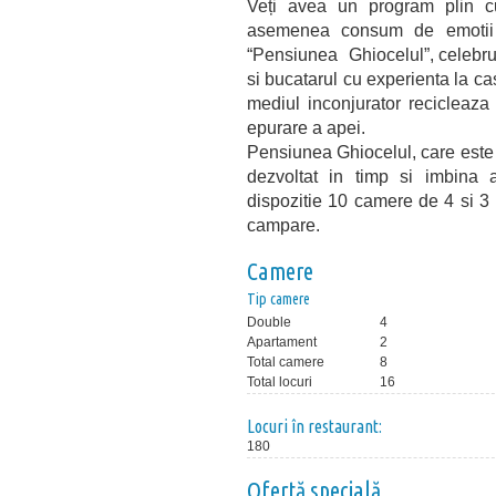
Veți avea un program plin 
asemenea consum de emotii si
“Pensiunea Ghiocelul”, celebru 
si bucatarul cu experienta la c
mediul inconjurator recicleaza
epurare a apei.
Pensiunea Ghiocelul, care este 
dezvoltat in timp si imbina
dispozitie 10 camere de 4 si 3 
campare.
Camere
Tip camere
Double
4
Apartament
2
Total camere
8
Total locuri
16
Locuri în restaurant:
180
Ofertă specială