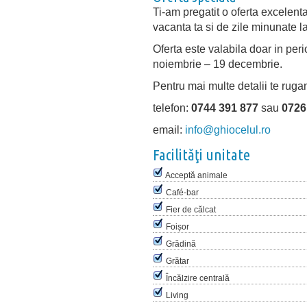
Ti-am pregatit o oferta excelenta
vacanta ta si de zile minunate l
Oferta este valabila doar in peri
noiembrie – 19 decembrie.
Pentru mai multe detalii te ruga
telefon:
0744 391 877
sau
0726
email:
info@ghiocelul.ro
Facilităţi unitate
Acceptă animale
Café-bar
Fier de călcat
Foișor
Grădină
Grătar
Încălzire centrală
Living