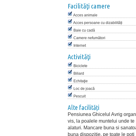
Facilităţi camere
Acces animale
Acces persoane cu dizabilități
Baie cu cadă
Camere nefumători
Internet
Activităţi
Biciclete
Biliard
Echitaţie
Loc de joacă
Pescuit
Alte facilități
Pensiunea Ghicelul Avrig organiz
vis, la poalele muntelui unde t
alaturi. Mancare buna si sanatoa
buna dispozitie, pe toate le pot