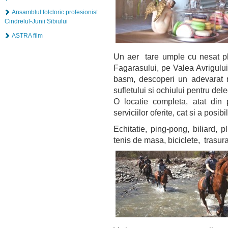
Ansamblul folcloric profesionist
Cindrelul-Junii Sibiului
ASTRA film
Un aer tare umple cu nesat pla
Fagarasului, pe Valea Avrigului,
basm, descoperi un adevarat ra
sufletului si ochiului pentru de
O locatie completa, atat din p
serviciilor oferite, cat si a posib
Echitatie, ping-pong, biliard, p
tenis de masa, biciclete, trasura