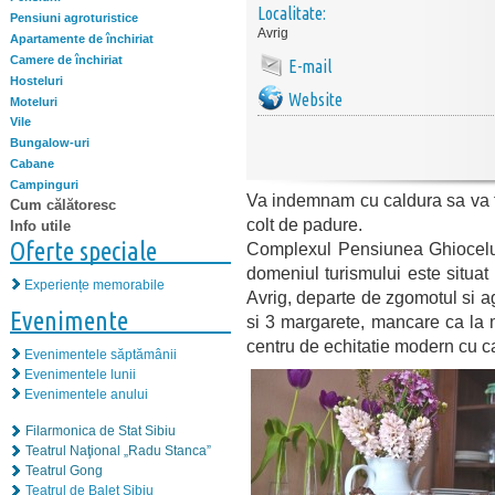
Localitate:
Pensiuni agroturistice
Avrig
Apartamente de închiriat
Camere de închiriat
E-mail
Hosteluri
Website
Moteluri
Vile
Bungalow-uri
Cabane
Campinguri
Va indemnam cu caldura sa va f
Cum călătoresc
colt de padure.
Info utile
Oferte speciale
Complexul Pensiunea Ghiocelul*
domeniul turismului este situat
Experiențe memorabile
Avrig, departe de zgomotul si a
Evenimente
si 3 margarete, mancare ca la 
centru de echitatie modern cu cai
Evenimentele săptămânii
Evenimentele lunii
Evenimentele anului
Filarmonica de Stat Sibiu
Teatrul Naţional „Radu Stanca”
Teatrul Gong
Teatrul de Balet Sibiu