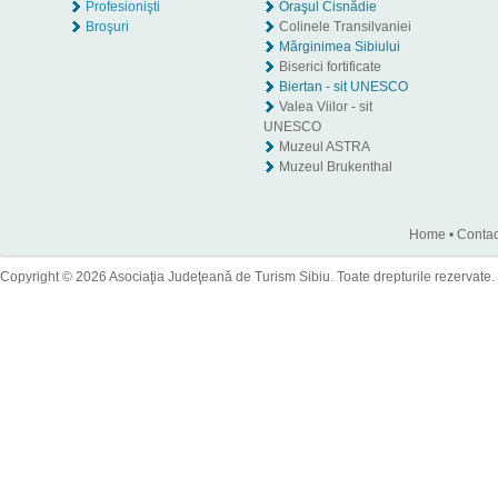
Profesionişti
Oraşul Cisnădie
Broşuri
Colinele Transilvaniei
Mărginimea Sibiului
Biserici fortificate
Biertan - sit UNESCO
Valea Viilor - sit
UNESCO
Muzeul ASTRA
Muzeul Brukenthal
Home
•
Contac
Copyright © 2026 Asociaţia Judeţeană de Turism Sibiu. Toate drepturile rezervate.