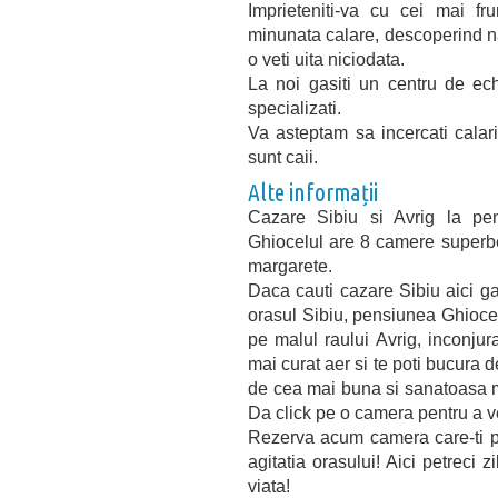
Imprieteniti-va cu cei mai f
minunata calare, descoperind na
o veti uita niciodata.
La noi gasiti un centru de ech
specializati.
Va asteptam sa incercati calar
sunt caii.
Alte informații
Cazare Sibiu si Avrig la pe
Ghiocelul are 8 camere superbe
margarete.
Daca cauti cazare Sibiu aici ga
orasul Sibiu, pensiunea Ghiocel
pe malul raului Avrig, inconjura
mai curat aer si te poti bucura 
de cea mai buna si sanatoasa ma
Da click pe o camera pentru a v
Rezerva acum camera care-ti pl
agitatia orasului! Aici petreci 
viata!