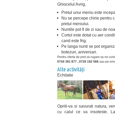
Ghiocelul Avrig.
Pretul unui meniu este incep
Nu se percepe chirie pentru co
pretul meniului.
Nuntile pot fi de zi sau de noa
Cortul este dotat cu aer condit
cand este frig.
Pe langa nunti se pot organiza
botezuri, aniversari.
Pentru oferta de pret va rugam sa ne cont
0744 391 877 , 0726 192 566
sau pe ema
Alte activități
Echitatie
Opriti-va si savurati natura, ve
cu calul ce va insoteste. L