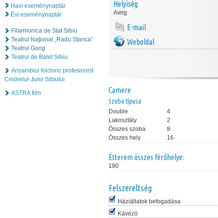
Helyiség
Havi eseménynaptár
Avrig
Évi eseménynaptár
E-mail
Filarmonica de Stat Sibiu
Teatrul Naţional „Radu Stanca”
Weboldal
Teatrul Gong
Teatrul de Balet Sibiu
Ansamblul folcloric profesionist
Cindrelul-Junii Sibiului
Camere
ASTRA film
Szoba típusa
Double
4
Lakosztály
2
Összes szoba
8
Összes hely
16
Étterem összes férőhelye:
180
Felszereltség
Háziállatok befogadása
Kávézó