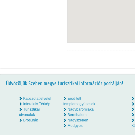
Üdvözöljük Szeben megye turisztikai információs portálján!
Kapcsolatfelvétel
Erődített
Interaktív Térkép
templomegyüttesek
Turisztikai
Nagybaromlaka
útvonalak
Berethalom
Brosúrák
Nagyszeben
Medgyes
K