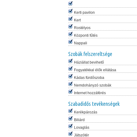
Kerti pavilon
Kert
Rostélyos
Központi fűtés
Nappali
Szobák felszereltsége
Háziállat bevihető
Fogyatékkal élők ellátása
Kádas fürdőszoba
Nemdohányzó szobák
Internet hozzáférés
Szabadidős tevékenségek
Kerékpározás
Biliárd
Lovaglás
Játszótér