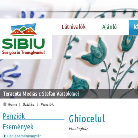
Látnivalók
Ajánló
I
Teracota Medias c Stefan Vartolomei
Home
|
Szállás
|
Panziók
Panziók
Ghiocelul
Események
Vendégház
Heti eseménynaptár