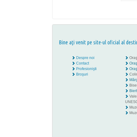
Bine aţi venit pe site-ul oficial al desti
Despre noi
Oraş
Contact
Oraş
Profesionişti
Oraş
Broşuri
Coli
Mărg
Biser
Bier
Valea
UNES
Muz
Muze