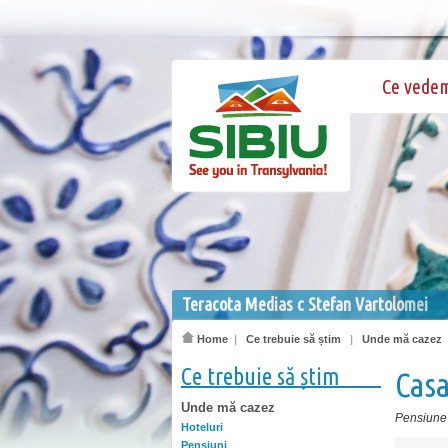
Ce vede
Teracota Medias c Stefan Vartolomei
Home
|
Ce trebuie să știm
|
Unde mă cazez
Ce trebuie să știm
Casa
Unde mă cazez
Pensiune
Hoteluri
Pensiuni