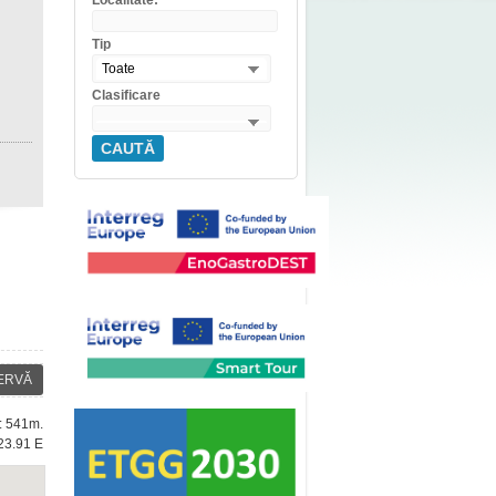
Localitate:
Tip
Toate
Clasificare
CAUTĂ
ERVĂ
e: 541m.
23.91 E