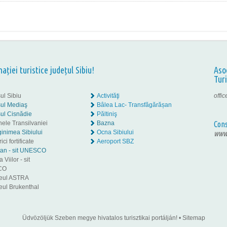
nației turistice județul Sibiu!
Aso
Tur
ul Sibiu
Activităţi
offi
ul Mediaş
Bâlea Lac- Transfăgărășan
ul Cisnădie
Păltiniş
nele Transilvaniei
Bazna
Cons
inimea Sibiului
Ocna Sibiului
www.
ici fortificate
Aeroport SBZ
tan - sit UNESCO
 Viilor - sit
CO
eul ASTRA
ul Brukenthal
Üdvözöljük Szeben megye hivatalos turisztikai portálján!
•
Sitemap