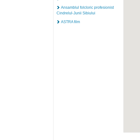
Ansamblul folcloric profesionist
Cindrelul-Junii Sibiului
ASTRA film