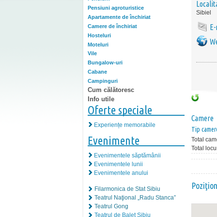
Localit
Pensiuni agroturistice
Sibiel
Apartamente de închiriat
E-
Camere de închiriat
Hosteluri
We
Moteluri
Vile
Bungalow-uri
Cabane
Campinguri
Cum călătoresc
Info utile
Oferte speciale
Camere
Experiențe memorabile
Tip camer
Evenimente
Total cam
Total locu
Evenimentele săptămânii
Evenimentele lunii
Evenimentele anului
Poziţio
Filarmonica de Stat Sibiu
Teatrul Naţional „Radu Stanca”
Teatrul Gong
Teatrul de Balet Sibiu