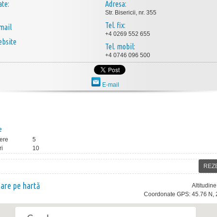
ate:
Adresa:
Str. Bisericii, nr. 355
Tel. fix:
mail
+4 0269 552 655
bsite
Tel. mobil:
+4 0746 096 500
E-mail
e
ere
5
ri
10
REZ
nare pe hartă
Altitudin
Coordonate GPS: 45.76 N, 