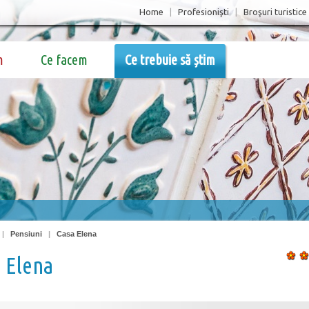
Home
|
Profesionişti
|
Broşuri turistice
m
Ce facem
Ce trebuie să știm
|
Pensiuni
|
Casa Elena
 Elena