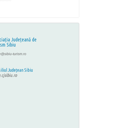
ciația Județeană de
ism Sibiu
ce@sibiu-turism.ro
iliul Județean Sibiu
cjsibiu.ro