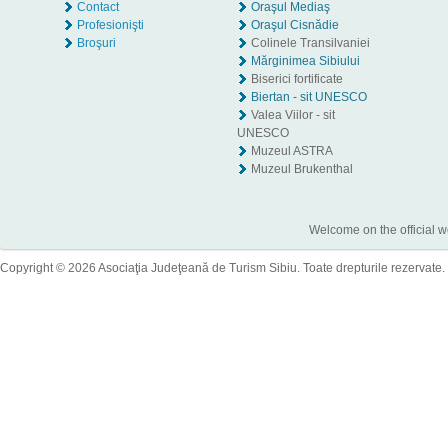
Contact
Oraşul Mediaş
Profesionişti
Oraşul Cisnădie
Broşuri
Colinele Transilvaniei
Mărginimea Sibiului
Biserici fortificate
Biertan - sit UNESCO
Valea Viilor - sit
UNESCO
Muzeul ASTRA
Muzeul Brukenthal
Welcome on the official w
Copyright © 2026 Asociaţia Judeţeană de Turism Sibiu. Toate drepturile rezervate.