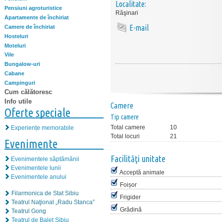
Localitate:
Pensiuni agroturistice
Răşinari
Apartamente de închiriat
E-mail
Camere de închiriat
Hosteluri
Moteluri
Vile
Bungalow-uri
Cabane
Campinguri
Cum călătoresc
Info utile
Camere
Oferte speciale
Tip camere
Total camere
10
Experiențe memorabile
Total locuri
21
Evenimente
Facilităţi unitate
Evenimentele săptămânii
Evenimentele lunii
Acceptă animale
Evenimentele anului
Foișor
Filarmonica de Stat Sibiu
Frigider
Teatrul Naţional „Radu Stanca”
Grădină
Teatrul Gong
Teatrul de Balet Sibiu