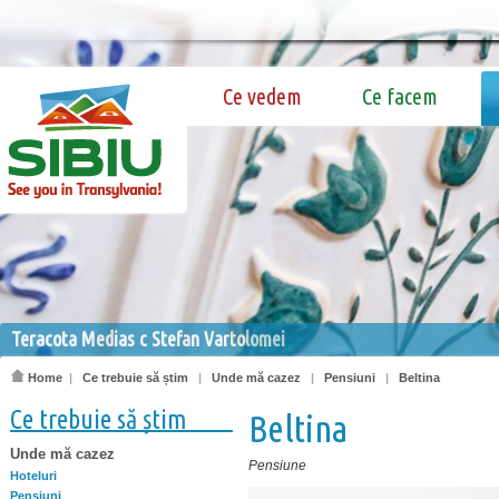
Ce vedem
Ce facem
Teracota Medias c Stefan Vartolomei
Home
|
Ce trebuie să știm
|
Unde mă cazez
|
Pensiuni
|
Beltina
Ce trebuie să știm
Beltina
Unde mă cazez
Pensiune
Hoteluri
Pensiuni