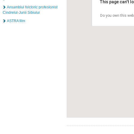
This page can't l
Ansamblul folcloric profesionist
Cindrelul-Junii Sibiului
Do you own this web
ASTRA film