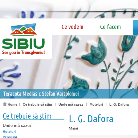
Ce vedem
Ce facem
Teracota Medias c Stefan Vartolomei
Home
|
Ce trebuie să știm
|
Unde mă cazez
|
Moteluri
|
L. G. Dafora
Ce trebuie să știm
L. G. Dafora
Unde mă cazez
Motel
Hoteluri
Pensiuni