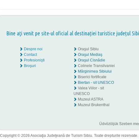
Bine aţi venit pe site-ul oficial al destinației turistice județul Sib
Despre noi
Oraşul Sibiu
Contact
Oraşul Mediaş
Profesionişti
Oraşul Cisnădie
Broşuri
Colinele Transilvaniei
Mărginimea Sibiului
Biserici fortificate
Biertan - sit UNESCO
Valea Viilor - sit
UNESCO
Muzeul ASTRA
Muzeul Brukenthal
Üdvözöljük Szeben megye
Copyright © 2026 Asociaţia Judeţeană de Turism Sibiu. Toate drepturile rezervate.