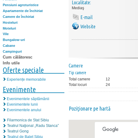
Localitate:
Pensiuni agroturistice
Mediaş
Apartamente de închiriat
E-mail
Camere de închiriat
Hosteluri
Website
Moteluri
Vile
Bungalow-uri
Cabane
Campinguri
Cum călătoresc
Info utile
Camere
Oferte speciale
Tip camere
Total camere
12
Experiențe memorabile
Total locuri
24
Evenimente
Evenimentele săptămânii
Evenimentele lunii
Poziţionare pe hartă
Evenimentele anului
Filarmonica de Stat Sibiu
Teatrul Naţional „Radu Stanca”
Teatrul Gong
Teatrul de Balet Sibiu