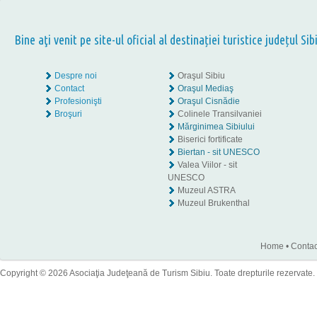
Bine aţi venit pe site-ul oficial al destinației turistice județul Sib
Despre noi
Oraşul Sibiu
Contact
Oraşul Mediaş
Profesionişti
Oraşul Cisnădie
Broşuri
Colinele Transilvaniei
Mărginimea Sibiului
Biserici fortificate
Biertan - sit UNESCO
Valea Viilor - sit
UNESCO
Muzeul ASTRA
Muzeul Brukenthal
Home
•
Contac
Copyright © 2026 Asociaţia Judeţeană de Turism Sibiu. Toate drepturile rezervate.