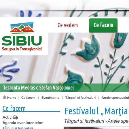
Ce vedem
Ce facem
Teracota Medias c Stefan Vartolomei
Home
|
Ce facem
|
Evenimente
|
Târguri şi festivaluri
|
Artele spectacolul
Ce facem
Festivalul „Marţi
Activități
Târguri şi festivaluri
-
Artele spe
Agenda evenimentelor
Târguri şi festivaluri