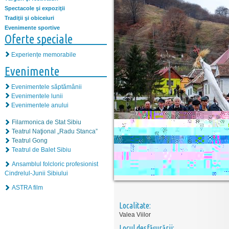
Spectacole şi expoziţii
Tradiţii şi obiceiuri
Evenimente sportive
Oferte speciale
Experiențe memorabile
Evenimente
Evenimentele săptămânii
Evenimentele lunii
Evenimentele anului
Filarmonica de Stat Sibiu
Teatrul Naţional „Radu Stanca”
Teatrul Gong
Teatrul de Balet Sibiu
Ansamblul folcloric profesionist
Cindrelul-Junii Sibiului
ASTRA film
Localitate:
Valea Viilor
Locul desfăşurării: