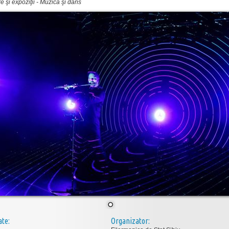
 şi expoziţii
-
Muzică şi dans
ate:
Organizator: