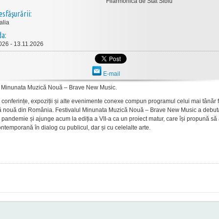
Filarmonica de Stat Sibiu
esfăşurării:
alia
da:
026 - 13.11.2026
E-mail
l Minunata Muzică Nouă – Brave New Music.
,
conferin
țe
,
expoziții
și
alte
evenimente
conexe
compun
programul
celui
mai
t
ân
ăr
f
ă
nouă
din
Rom
ânia
.
Festivalul
Minunata
Muzic
ă
Nouă
– Brave New Music a
debut
pandemie
și
ajunge
acum
la
ediția
a VII-a ca un
proiect
matur
, care
î
și
propună
să
ontemporană
în
dialog cu
publicul
,
dar
și
cu
celelalte
arte
.