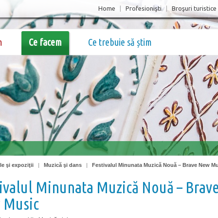
Home
|
Profesionişti
|
Broşuri turistice
m
Ce facem
Ce trebuie să știm
e şi expoziţii
|
Muzică şi dans
|
Festivalul Minunata Muzică Nouă – Brave New M
ivalul Minunata Muzică Nouă – Brav
 Music