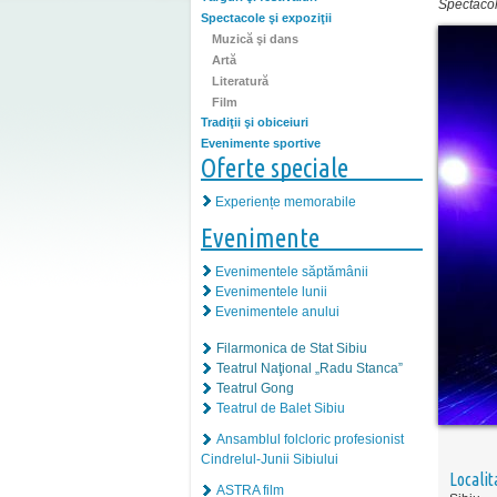
Spectacole
Spectacole şi expoziţii
Muzică şi dans
Artă
Literatură
Film
Tradiţii şi obiceiuri
Evenimente sportive
Oferte speciale
Experiențe memorabile
Evenimente
Evenimentele săptămânii
Evenimentele lunii
Evenimentele anului
Filarmonica de Stat Sibiu
Teatrul Naţional „Radu Stanca”
Teatrul Gong
Teatrul de Balet Sibiu
Ansamblul folcloric profesionist
Cindrelul-Junii Sibiului
Localit
ASTRA film