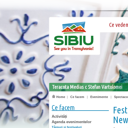
Ce vede
Teracota Medias c Stefan Vartolomei
Home
|
Ce facem
|
Evenimente
|
Spectacol
Ce facem
Fest
Activități
New
Agenda evenimentelor
Târguri şi festivaluri