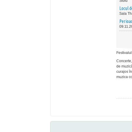
Sibiu
Locul d
Sala Th
Perioa
09.11.2
Festivalu
Concerte
de
muzic
curajos
în
muzica
c