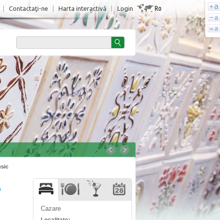
Ro
|
Contactaţi-ne
|
Harta interactivă
|
Login
usic
e
Cazare