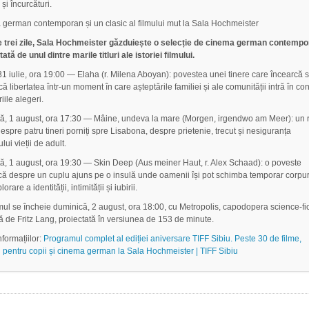
 și încurcături.
german contemporan și un clasic al filmului mut la Sala Hochmeister
 trei zile, Sala Hochmeister găzduiește o selecție de cinema german contempo
tă de unul dintre marile titluri ale istoriei filmului.
 31 iulie, ora 19:00 — Elaha (r. Milena Aboyan): povestea unei tinere care încearcă s
 libertatea într-un moment în care așteptările familiei și ale comunității intră în conf
iile alegeri.
, 1 august, ora 17:30 — Mâine, undeva la mare (Morgen, irgendwo am Meer): un 
espre patru tineri porniți spre Lisabona, despre prietenie, trecut și nesiguranța
lui vieții de adult.
, 1 august, ora 19:30 — Skin Deep (Aus meiner Haut, r. Alex Schaad): o poveste
ică despre un cuplu ajuns pe o insulă unde oamenii își pot schimba temporar corpur
rare a identității, intimității și iubirii.
ul se încheie duminică, 2 august, ora 18:00, cu Metropolis, capodopera science-fic
tă de Fritz Lang, proiectată în versiunea de 153 de minute.
formațiilor:
Programul complet al ediției aniversare TIFF Sibiu. Peste 30 de filme,
ii pentru copii și cinema german la Sala Hochmeister | TIFF Sibiu