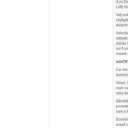
(Los Do
Lotfy Na
Veți put
câștigăt
desemna
Selecți
sălbatic
Adrian S
vor fi 
marele e
miniTIF
Cei mici
duminic
Vineri,
copii ca
celui d
Sâmbătă
poveste
care a î
Duminic
scapă co