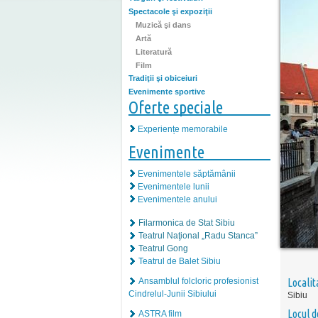
Spectacole şi expoziţii
Muzică şi dans
Artă
Literatură
Film
Tradiţii şi obiceiuri
Evenimente sportive
Oferte speciale
Experiențe memorabile
Evenimente
Evenimentele săptămânii
Evenimentele lunii
Evenimentele anului
Filarmonica de Stat Sibiu
Teatrul Naţional „Radu Stanca”
Teatrul Gong
Teatrul de Balet Sibiu
Localit
Ansamblul folcloric profesionist
Cindrelul-Junii Sibiului
Sibiu
Locul d
ASTRA film