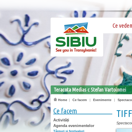
Ce vede
Teracota Medias c Stefan Vartolomei
Home
|
Ce facem
|
Evenimente
|
Spectacol
Ce facem
TIFF
Activități
Spectacole
Agenda evenimentelor
Târguri şi festivaluri