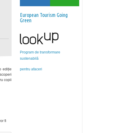
European Tourism Going
Green
Program de transformare
sustenabilă
pentru afaceri
o ediție
escoperi
ru copii
or fi