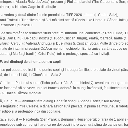
mingos, r. Alauda Ruiz de Azúa), precum și Fiul tâmplarului (The Carpenter's Son, r
than), cu Nicolas Cage în distribuție.
ea vedea și două dintre filmele premiate la TIFF 2026: Lionel (r. Carlos Saiz),
orul Trofeului Transilvania, și Aici mă simt acasă (Feels Like Home, r. Gábor Holtai)
t favoritul publicului.
a de film românesc reunește titluri precum Jurnalul unei cameriste (r. Radu Jude), D
ă (r. Dan Dinu), De capul nostru (r. Tudor Cristian Jurgiu), Piatră, foarfecă, hârtie (r.
itaru), Cercul (r. Valeriu Andriuță) și Dus-întors (r. Cristian Bota). Multe dintre proiec
urmate de întâlniri și sesiuni Q&A cu membrii echipelor. Ediția aniversară readuce pe
cran și Marfa și banii (r. Cristi Puiu), într-o proiecție specială cu invitați.
F: trei dimineți de cinema pentru copii
 se pot bucura de trei filme pentru copii și întreaga familie, proiectate de vineri pân
ă, de la ora 11:00, la CineGold – Sala 2.
 31 iulie — Pachetul secret (Tichá pošta, r. Ján Sebechlebský): aventura unui grup d
re încearcă să salveze un pilot francez doborât în munții înzăpeziți, în ultimele luni 
e-Al Doilea Război Mondial.
, 1 august — animația fără dialog Cadet în spațiu (Space Cadet, r. Kid Koala):
a legăturii dintre Celeste, o tânără astronaută plecată în prima sa misiune, și robot
nsoțit-o și a protejat-o încă din copilărie.
ă, 2 august — Păcăleala (Der Prank, r. Benjamin Heisenberg): o farsă de 1 aprilie 
mplet de sub control și îi aruncă pe doi copii într-o aventură plină de gangsteri, ba