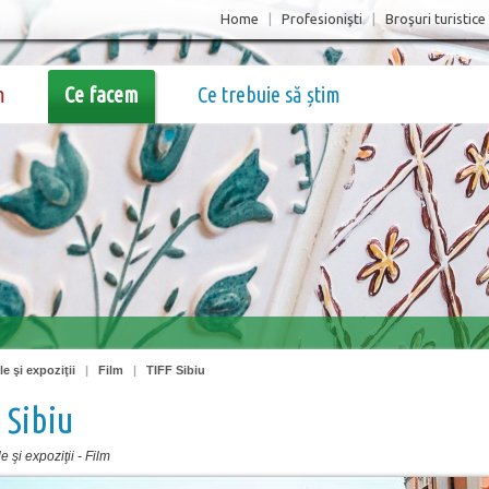
Home
|
Profesionişti
|
Broşuri turistice
m
Ce facem
Ce trebuie să știm
e şi expoziţii
|
Film
|
TIFF Sibiu
 Sibiu
 şi expoziţii
-
Film