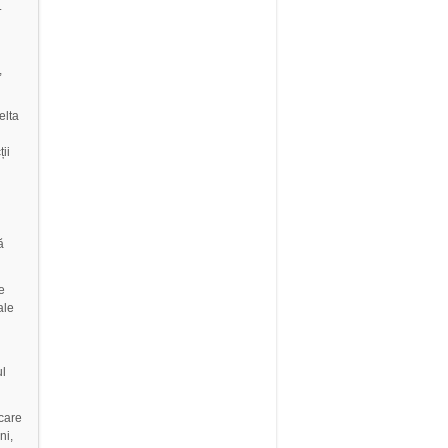
.
,
elta
ții
ă
e
ale
ul
care
ni,