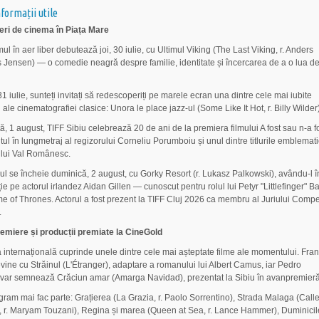
nformații utile
eri de cinema în Piața Mare
l în aer liber debutează joi, 30 iulie, cu Ultimul Viking (The Last Viking, r. Anders
Jensen) — o comedie neagră despre familie, identitate și încercarea de a o lua de
31 iulie, sunteți invitați să redescoperiți pe marele ecran una dintre cele mai iubite
ale cinematografiei clasice: Unora le place jazz-ul (Some Like It Hot, r. Billy Wilder)
, 1 august, TIFF Sibiu celebrează 20 de ani de la premiera filmului A fost sau n-a f
ul în lungmetraj al regizorului Corneliu Porumboiu și unul dintre titlurile emblemat
lui Val Românesc.
lul se încheie duminică, 2 august, cu Gorky Resort (r. Lukasz Palkowski), avându-l î
ție pe actorul irlandez Aidan Gillen — cunoscut pentru rolul lui Petyr "Littlefinger" B
e of Thrones. Actorul a fost prezent la TIFF Cluj 2026 ca membru al Juriului Compet
.
miere și producții premiate la CineGold
a internațională cuprinde unele dintre cele mai așteptate filme ale momentului. Fra
vine cu Străinul (L'Étranger), adaptare a romanului lui Albert Camus, iar Pedro
ar semnează Crăciun amar (Amarga Navidad), prezentat la Sibiu în avanpremieră
gram mai fac parte: Grațierea (La Grazia, r. Paolo Sorrentino), Strada Malaga (Call
 r. Maryam Touzani), Regina și marea (Queen at Sea, r. Lance Hammer), Duminicil