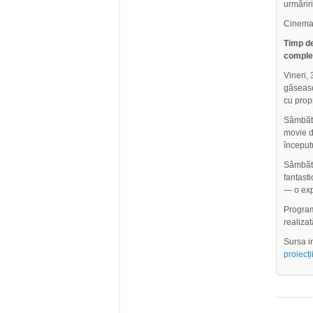
urmăriri
Cinema 
Timp de
completa
Vineri,
găsească
cu propr
Sâmbătă
movie d
începutu
Sâmbătă
fantast
— o explo
Program
realiza
Sursa in
proiecț