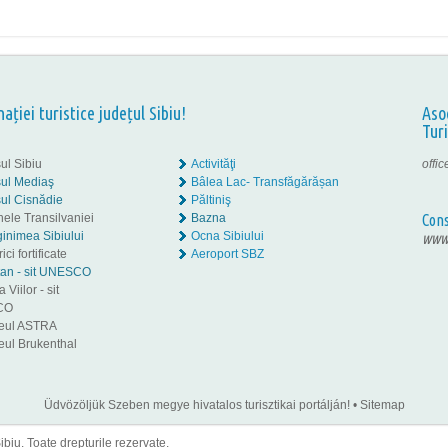
nației turistice județul Sibiu!
Aso
Tur
ul Sibiu
Activităţi
offi
ul Mediaş
Bâlea Lac- Transfăgărășan
ul Cisnădie
Păltiniş
nele Transilvaniei
Bazna
Cons
inimea Sibiului
Ocna Sibiului
www.
ici fortificate
Aeroport SBZ
tan - sit UNESCO
 Viilor - sit
CO
eul ASTRA
ul Brukenthal
Üdvözöljük Szeben megye hivatalos turisztikai portálján!
•
Sitemap
iu. Toate drepturile rezervate.