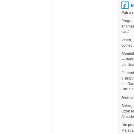
I
Patru s
Programu
Thomas 
capăt.
Vineri, 
comedii 
Sâmbătă
— debut
ale Nou
Festiva
distribu
din Gam
Oficiale
Avanpre
Selecți
Ozon re
Almodóv
Din pro
Malaga,