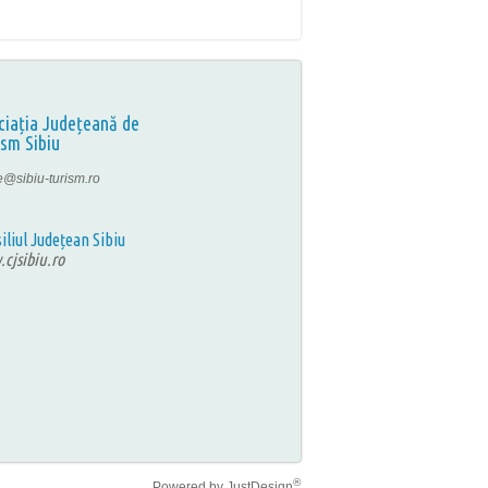
ciația Județeană de
ism Sibiu
ce@sibiu-turism.ro
iliul Județean Sibiu
cjsibiu.ro
®
Powered by
JustDesign