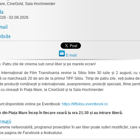
are, CineGold, Sala Hochmeister
da:
026 - 02.08.2026
mail
bsite
E-mail
. Patru zile de cinema sub cerul liber și pe marele ecran!
l Internațional de Film Transilvania revine la Sibiu între 30 iulie și 2 august, cu 
ă ce marchează 20 de ani de la primul TIFF Sibiu. Timp de patru zile, veți putea d
e producții românești și internaționale, avanpremiere, proiecții speciale, filme pent
ri cu cineaști în Piața Mare, la CineGold și la Sala Hochmeister.
sunt disponibile online pe Eventbook:
https://tiffsibiu.eventbook.ro
le din Piața Mare încep în fiecare seară la ora 21:30 și au intrare liberă.
ormații
vreme nefavorabilă, programul proiecțiilor în aer liber poate suferi modificări, care v
pe pagina de Facebook a festivalului.