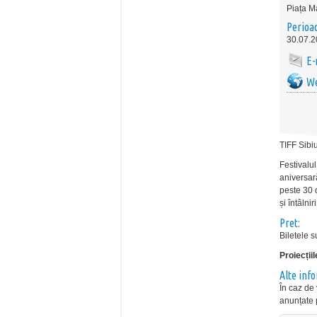
Piața M
Perioa
30.07.2
E-
We
TIFF Sibiu
Festivalu
aniversar
peste 30 d
și întâlni
Pret:
Biletele 
Proiecții
Alte inf
În caz de 
anunțate 