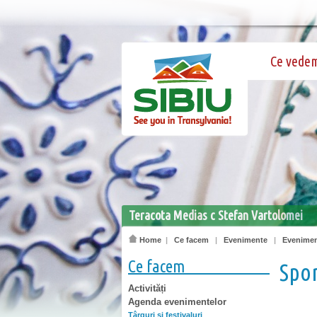
Ce vede
Teracota Medias c Stefan Vartolomei
Home
|
Ce facem
|
Evenimente
|
Evenimen
Ce facem
Spor
Activități
Agenda evenimentelor
Târguri şi festivaluri