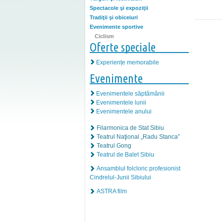
Spectacole şi expoziţii
Tradiţii şi obiceiuri
Evenimente sportive
Ciclism
Oferte speciale
Experiențe memorabile
Evenimente
Evenimentele săptămânii
Evenimentele lunii
Evenimentele anului
Filarmonica de Stat Sibiu
Teatrul Naţional „Radu Stanca”
Teatrul Gong
Teatrul de Balet Sibiu
Ansamblul folcloric profesionist
Cindrelul-Junii Sibiului
ASTRA film