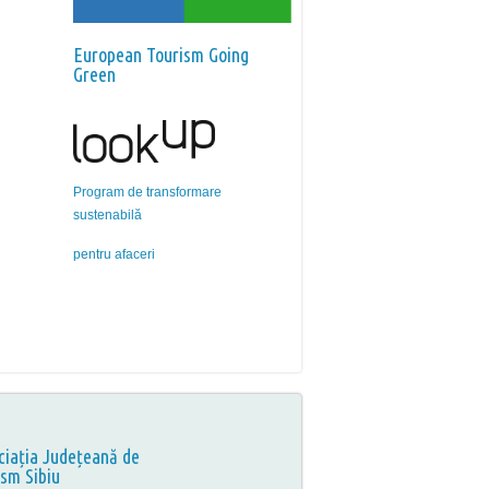
European Tourism Going
Green
Program de transformare
sustenabilă
pentru afaceri
ciația Județeană de
ism Sibiu