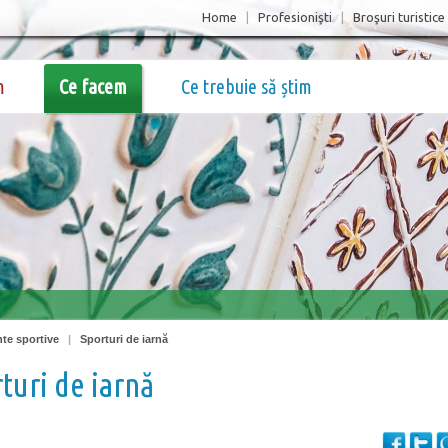
Home
|
Profesionişti
|
Broşuri turistice
m
Ce facem
Ce trebuie să știm
te sportive
|
Sporturi de iarnă
turi de iarnă