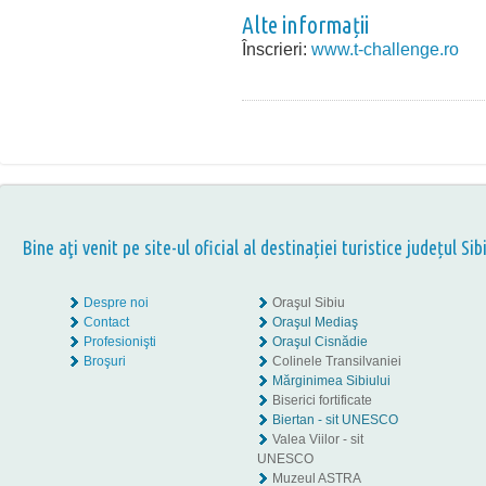
Alte informații
Înscrieri:
www.t-challenge.ro
Bine aţi venit pe site-ul oficial al destinației turistice județul Sib
Despre noi
Oraşul Sibiu
Contact
Oraşul Mediaş
Profesionişti
Oraşul Cisnădie
Broşuri
Colinele Transilvaniei
Mărginimea Sibiului
Biserici fortificate
Biertan - sit UNESCO
Valea Viilor - sit
UNESCO
Muzeul ASTRA