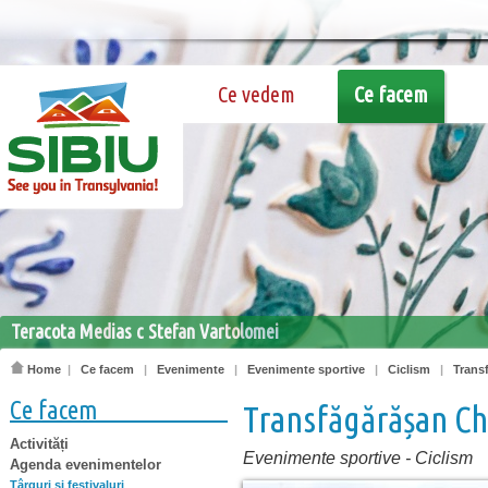
Ce vedem
Ce facem
Teracota Medias c Stefan Vartolomei
Home
|
Ce facem
|
Evenimente
|
Evenimente sportive
|
Ciclism
|
Trans
Ce facem
Transfăgărășan C
Activități
Evenimente sportive
-
Ciclism
Agenda evenimentelor
Târguri şi festivaluri