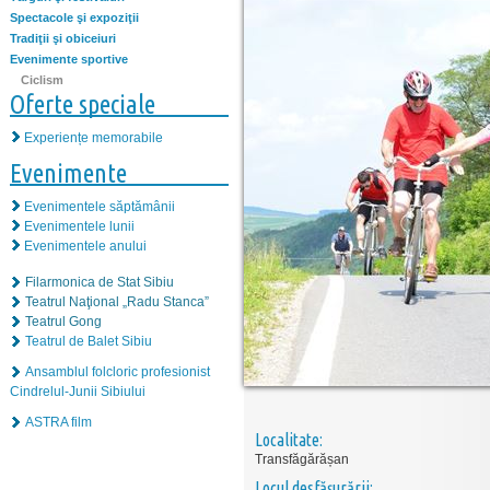
Spectacole şi expoziţii
Tradiţii şi obiceiuri
Evenimente sportive
Ciclism
Oferte speciale
Experiențe memorabile
Evenimente
Evenimentele săptămânii
Evenimentele lunii
Evenimentele anului
Filarmonica de Stat Sibiu
Teatrul Naţional „Radu Stanca”
Teatrul Gong
Teatrul de Balet Sibiu
Ansamblul folcloric profesionist
Cindrelul-Junii Sibiului
ASTRA film
Localitate:
Transfăgărășan
Locul desfăşurării: