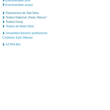
Evenimentele lunii
Evenimentele anului
Filarmonica de Stat Sibiu
Teatrul Naţional „Radu Stanca”
Teatrul Gong
Teatrul de Balet Sibiu
Ansamblul folcloric profesionist
Cindrelul-Junii Sibiului
ASTRA film