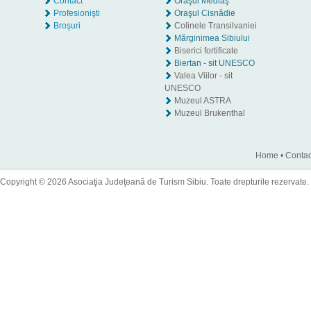
Contact
Oraşul Mediaş
Profesionişti
Oraşul Cisnădie
Broşuri
Colinele Transilvaniei
Mărginimea Sibiului
Biserici fortificate
Biertan - sit UNESCO
Valea Viilor - sit
UNESCO
Muzeul ASTRA
Muzeul Brukenthal
Home
•
Contac
Copyright © 2026 Asociaţia Judeţeană de Turism Sibiu. Toate drepturile rezervate.