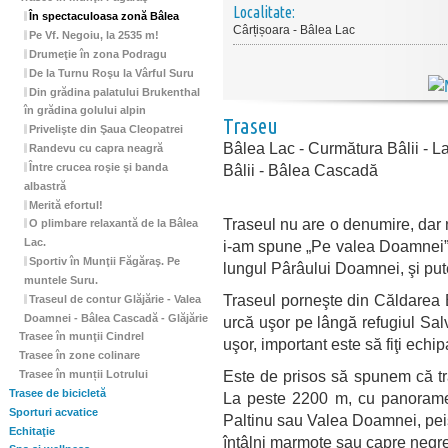
Localitate:
În spectaculoasa zonă Bâlea
Cârțișoara - Bâlea Lac
Pe Vf. Negoiu, la 2535 m!
Drumeţie în zona Podragu
De la Turnu Roşu la Vârful Suru
Din grădina palatului Brukenthal
în grădina golului alpin
Traseu
Privelişte din Şaua Cleopatrei
Bâlea Lac - Curmătura Bâlii - 
Randevu cu capra neagră
Între crucea roşie şi banda
Bâlii - Bâlea Cascadă
albastră
Merită efortul!
Traseul nu are o denumire, dar 
O plimbare relaxantă de la Bâlea
Lac.
i-am spune „Pe valea Doamnei”, 
Sportiv în Munţii Făgăraş. Pe
lungul Pârâului Doamnei, şi put
muntele Suru.
Traseul porneşte din Căldarea B
Traseul de contur Glăjărie - Valea
Doamnei - Bâlea Cascadă - Glăjărie
urcă uşor pe lângă refugiul Sal
Trasee în munţii Cindrel
uşor, important este să fiţi echi
Trasee în zone colinare
Este de prisos să spunem că tr
Trasee în munții Lotrului
Trasee de bicicletă
La peste 2200 m, cu panorame î
Sporturi acvatice
Paltinu sau Valea Doamnei, peis
Echitaţie
întâlni marmote sau capre negre