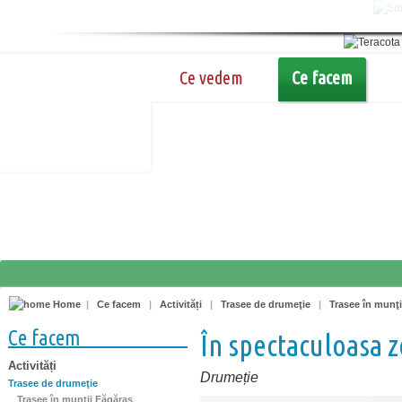
Ce vedem
Ce facem
Home
|
Ce facem
|
Activități
|
Trasee de drumeţie
|
Trasee în munţi
Ce facem
În spectaculoasa 
Activități
Drumeție
Trasee de drumeţie
Trasee în munţii Făgăraş