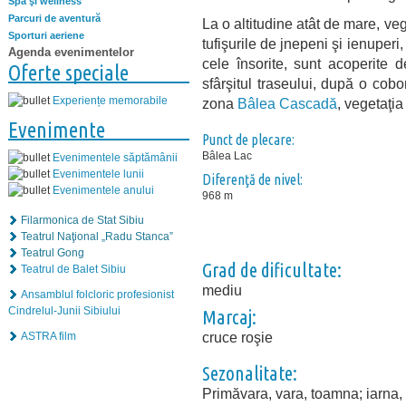
Spa şi wellness
Parcuri de aventură
La o altitudine atât de mare, ve
Sporturi aeriene
tufişurile de jnepeni şi ienuperi
Agenda evenimentelor
cele însorite, sunt acoperite 
Oferte speciale
sfârşitul traseului, după o cob
Experiențe memorabile
zona
Bâlea Cascadă
, vegetaţia
Evenimente
Punct de plecare:
Bâlea Lac
Evenimentele săptămânii
Evenimentele lunii
Diferenţă de nivel:
Evenimentele anului
968 m
Filarmonica de Stat Sibiu
Teatrul Naţional „Radu Stanca”
Teatrul Gong
Grad de dificultate:
Teatrul de Balet Sibiu
mediu
Ansamblul folcloric profesionist
Cindrelul-Junii Sibiului
Marcaj:
cruce roşie
ASTRA film
Sezonalitate:
Primăvara, vara, toamna; iarna, 