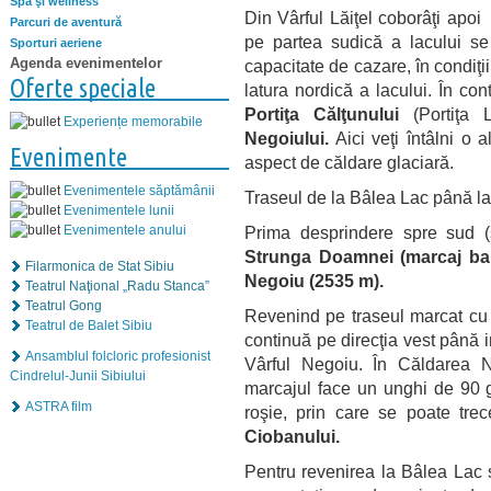
Spa şi wellness
Din Vârful Lăiţel coborâţi apo
Parcuri de aventură
pe partea sudică a lacului s
Sporturi aeriene
Agenda evenimentelor
capacitate de cazare, în condiţ
Oferte speciale
latura nordică a lacului. În con
Portiţa Călţunului
(Portiţa L
Experiențe memorabile
Negoiului.
Aici veţi întâlni o a
Evenimente
aspect de căldare glaciară.
Evenimentele săptămânii
Traseul de la Bâlea Lac până la 
Evenimentele lunii
Evenimentele anului
Prima desprindere spre sud (s
Strunga Doamnei
(marcaj b
Filarmonica de Stat Sibiu
Negoiu
(2535 m).
Teatrul Naţional „Radu Stanca”
Teatrul Gong
Revenind pe traseul marcat cu
Teatrul de Balet Sibiu
continuă pe direcţia vest până 
Ansamblul folcloric profesionist
Vârful Negoiu. În Căldarea N
Cindrelul-Junii Sibiului
marcajul face un unghi de 90 g
ASTRA film
roşie, prin care se poate tr
Ciobanului.
Pentru revenirea la Bâlea Lac s