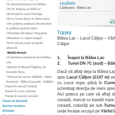
Localitate:
În spectaculoasa zonă Bâlea
Cârțișoara - Bâlea Lac
Pe Vf. Negoiu, la 2535 m!
Drumeţie în zona Podragu
De la Turnu Roşu la Vârful Suru
Din grădina palatului Brukenthal
în grădina golului alpin
Traseu
Privelişte din Şaua Cleopatrei
Bâlea Lac – Lacul Călţun – Vâr
Randevu cu capra neagră
Între crucea roşie şi banda
Călţun
albastră
Merită efortul!
1.
Înapoi la Bâlea Lac
O plimbare relaxantă de la Bâlea
Lac.
2.
Tunel DN 7C
(sud) – B
âl
Sportiv în Munţii Făgăraş. Pe
Dacă vă aflaţi deja la Bâlea Lac
muntele Suru.
spre
Lacul Călţun
(2147
m)
ve
Traseul de contur Glăjărie - Valea
Doamnei - Bâlea Cascadă - Glăjărie
cu cruce roşie, până în
Curmă
Trasee în munţii Cindrel
schimbaţi direcţia de mers spre
Trasee în zone colinare
Aici poteca pe care vă aflaţi d
Trasee în munții Lotrului
creastă, marcat cu bandă roşie.
Trasee de bicicletă
creastă, coborâţi pe sub
Turnu
Sporturi acvatice
unde începe urcuşul pe
Vârful 
Echitaţie