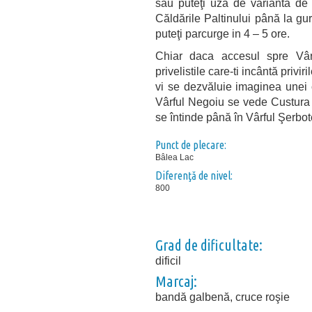
sau puteţi uza de varianta de 
Căldările Paltinului până la gu
puteţi parcurge in 4 – 5 ore.
Chiar daca accesul spre Vâr
privelistile care-ti incântă pri
vi se dezvăluie imaginea unei 
Vârful Negoiu se vede Custura S
se întinde până în Vârful Şerbot
Punct de plecare:
Bâlea Lac
Diferenţă de nivel:
800
Grad de dificultate:
dificil
Marcaj:
bandă galbenă, cruce roşie