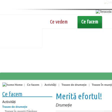
Ce vedem
Ce facem
Home
|
Ce facem
|
Activități
|
Trasee de drumeţie
|
Trasee în munţi
Ce facem
Merită efortul!
Activități
Drumeție
Trasee de drumeţie
Trasee în munţii Făgăraş