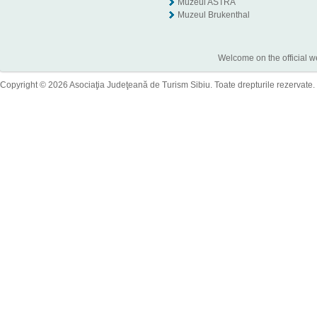
Muzeul ASTRA
Muzeul Brukenthal
Welcome on the official w
Copyright © 2026 Asociaţia Judeţeană de Turism Sibiu. Toate drepturile rezervate.