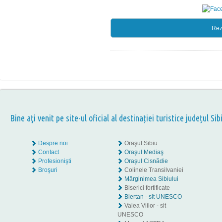
Rez
Bine aţi venit pe site-ul oficial al destinației turistice județul Sib
Despre noi
Oraşul Sibiu
Contact
Oraşul Mediaş
Profesionişti
Oraşul Cisnădie
Broşuri
Colinele Transilvaniei
Mărginimea Sibiului
Biserici fortificate
Biertan - sit UNESCO
Valea Viilor - sit
UNESCO