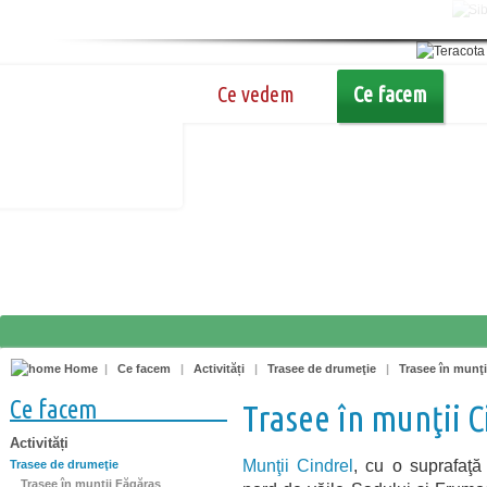
Ce vedem
Ce facem
Home
|
Ce facem
|
Activități
|
Trasee de drumeţie
|
Trasee în munţi
Ce facem
Trasee în munţii C
Activități
Munţii Cindrel
, cu o suprafaţ
Trasee de drumeţie
Trasee în munţii Făgăraş