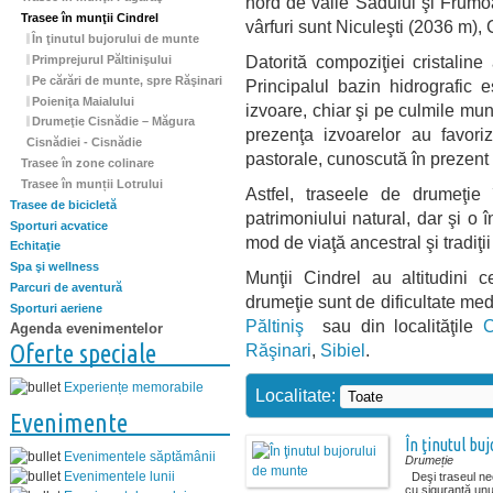
nord de văile Sadului şi Frumoa
Trasee în munţii Cindrel
vârfuri sunt Niculeşti (2036 m),
În ţinutul bujorului de munte
Datorită compoziţiei cristaline
Primprejurul Păltinişului
Pe cărări de munte, spre Răşinari
Principalul bazin hidrografic e
Poieniţa Maialului
izvoare, chiar şi pe culmile mun
Drumeţie Cisnădie – Măgura
prezenţa izvoarelor au favori
Cisnădiei - Cisnădie
pastorale, cunoscută în prezen
Trasee în zone colinare
Trasee în munții Lotrului
Astfel, traseele de drumeţie
Trasee de bicicletă
patrimoniului natural, dar şi o 
Sporturi acvatice
mod de viaţă ancestral şi tradiţi
Echitaţie
Spa şi wellness
Munţii Cindrel au altitudini 
Parcuri de aventură
drumeţie sunt de dificultate med
Sporturi aeriene
Păltiniş
sau din localităţile
C
Agenda evenimentelor
Oferte speciale
Răşinari
,
Sibiel
.
Experiențe memorabile
Localitate:
Evenimente
În ţinutul bu
Evenimentele săptămânii
Drumeție
Evenimentele lunii
Deşi traseul nece
cu siguranţă unul