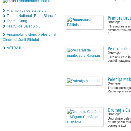
Evenimentele anului
Filarmonica de Stat Sibiu
Teatrul Naţional „Radu Stanca”
Primprejurul 
Teatrul Gong
Drumeție
Teatrul de Balet Sibiu
Traseul este unul
plimbare relaxant
(...)
Ansamblul folcloric profesionist
Cindrelul-Junii Sibiului
ASTRA film
Pe cărări de 
Drumeție
Traseul este în
deşi din staţiunea
Poieniţa Maia
Drumeție
Traseul porneşt
Râului spre strad
Drumeţie Cisn
Drumeție
Unul dintre cele 
drumeție din mun
porneşte (...)