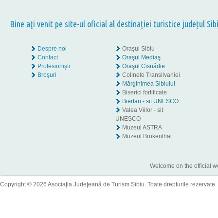
Bine aţi venit pe site-ul oficial al destinației turistice județul Sib
Despre noi
Oraşul Sibiu
Contact
Oraşul Mediaş
Profesionişti
Oraşul Cisnădie
Broşuri
Colinele Transilvaniei
Mărginimea Sibiului
Biserici fortificate
Biertan - sit UNESCO
Valea Viilor - sit
UNESCO
Muzeul ASTRA
Muzeul Brukenthal
Welcome on the official w
Copyright © 2026 Asociaţia Judeţeană de Turism Sibiu. Toate drepturile rezervate.