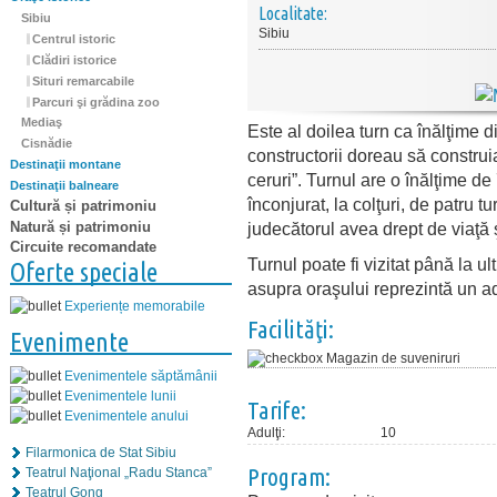
Localitate:
Sibiu
Sibiu
Centrul istoric
Clădiri istorice
Situri remarcabile
Parcuri şi grădina zoo
Mediaş
Este al doilea turn ca înălţime d
Cisnădie
constructorii doreau să construi
Destinaţii montane
ceruri”. Turnul are o înălţime de
Destinaţii balneare
înconjurat, la colţuri, de patru 
Cultură și patrimoniu
Natură și patrimoniu
judecătorul avea drept de viaţă 
Circuite recomandate
Turnul poate fi vizitat până la u
Oferte speciale
asupra oraşului reprezintă un a
Experiențe memorabile
Facilităţi:
Evenimente
Magazin de suveniruri
Evenimentele săptămânii
Evenimentele lunii
Tarife:
Evenimentele anului
Adulţi:
10
Filarmonica de Stat Sibiu
Program:
Teatrul Naţional „Radu Stanca”
Teatrul Gong