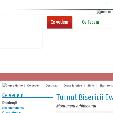
Ce vedem
Ce facem
Home
|
Ce vedem
|
Destinații
|
Oraşe istorice
|
Sibiu
|
Situri rem
Ce vedem
Turnul Bisericii E
Destinații
Monument arhitectural
Regiuni turistice
Oraşe istorice