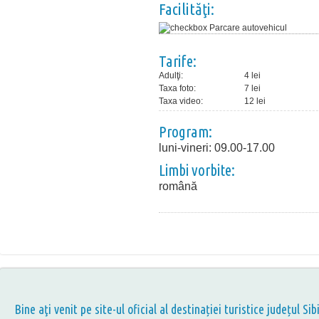
Facilităţi:
Parcare autovehicul
Tarife:
Adulţi:
4 lei
Taxa foto:
7 lei
Taxa video:
12 lei
Program:
luni-vineri: 09.00-17.00
Limbi vorbite:
română
Bine aţi venit pe site-ul oficial al destinației turistice județul Sib