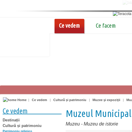
Ce vedem
Ce facem
Home
|
Ce vedem
|
Cultură și patrimoniu
|
Muzee şi expoziţii
|
Muz
Ce vedem
Muzeul Municipal
Destinații
Muzeu
-
Muzeu de istorie
Cultură și patrimoniu
Patrimoniu religios