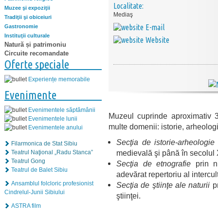
Localitate:
Muzee şi expoziţii
Mediaş
Tradiţii şi obiceiuri
E-mail
Gastronomie
Instituţii culturale
Website
Natură și patrimoniu
Circuite recomandate
Oferte speciale
Experiențe memorabile
Evenimente
Evenimentele săptămânii
Muzeul cuprinde aproximativ 3
Evenimentele lunii
multe domenii: istorie, arheologie
Evenimentele anului
Secţia de istorie-arheologie
Filarmonica de Stat Sibiu
medievală şi până în secolul 
Teatrul Naţional „Radu Stanca”
Teatrul Gong
Secţia de etnografie
prin n
Teatrul de Balet Sibiu
adevărat repertoriu al intercult
Ansamblul folcloric profesionist
Secţia de ştiinţe ale naturii
pr
Cindrelul-Junii Sibiului
ştiinţei.
ASTRA film