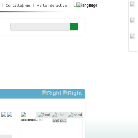
Ro
|
Contactaţi-ne
|
Harta interactivă
|
Login