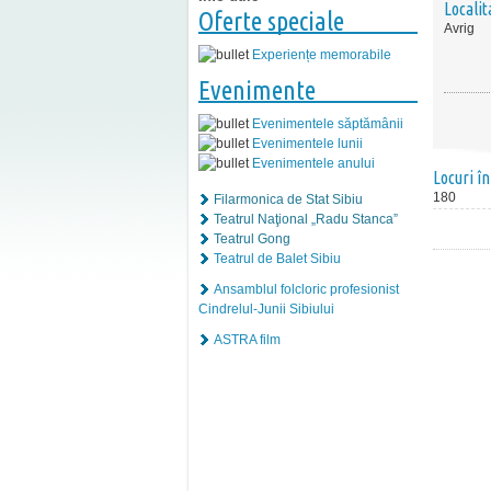
Localit
Oferte speciale
Avrig
Experiențe memorabile
Evenimente
Evenimentele săptămânii
Evenimentele lunii
Evenimentele anului
Locuri în
180
Filarmonica de Stat Sibiu
Teatrul Naţional „Radu Stanca”
Teatrul Gong
Teatrul de Balet Sibiu
Ansamblul folcloric profesionist
Cindrelul-Junii Sibiului
ASTRA film