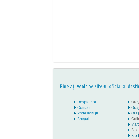
Bine aţi venit pe site-ul oficial al desti
Despre noi
Oraş
Contact
Oraş
Profesionişti
Oraş
Broşuri
Coli
Mărg
Biser
Bier