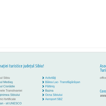
nației turistice județul Sibiu!
Aso
Tur
ul Sibiu
Activităţi
offi
ul Mediaş
Bâlea Lac- Transfăgărășan
ul Cisnădie
Păltiniş
nele Transilvaniei
Bazna
Cons
inimea Sibiului
Ocna Sibiului
www.
ici fortificate
Aeroport SBZ
tan - sit UNESCO