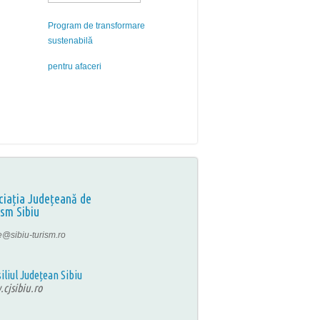
Program de transformare
sustenabilă
pentru afaceri
ciația Județeană de
ism Sibiu
ce@sibiu-turism.ro
iliul Județean Sibiu
cjsibiu.ro