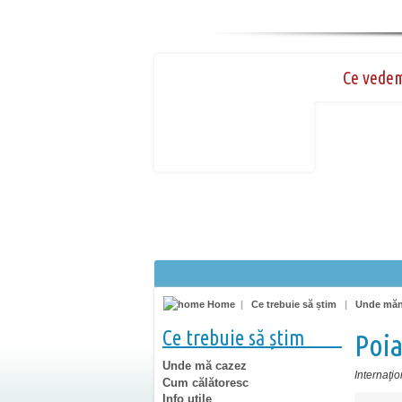
Ce vede
Home
|
Ce trebuie să știm
|
Unde mă
Ce trebuie să știm
Poia
Unde mă cazez
Internaţio
Cum călătoresc
Info utile