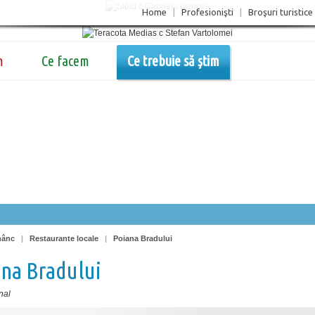
Home
|
Profesionişti
|
Broşuri turistice
m
Ce facem
Ce trebuie să știm
nânc
|
Restaurante locale
|
Poiana Bradului
na Bradului
nal