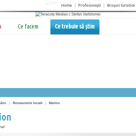
Home
|
Profesionişti
|
Broşuri turistice
m
Ce facem
Ce trebuie să știm
nânc
|
Restaurante locale
|
Marion
ion
nal