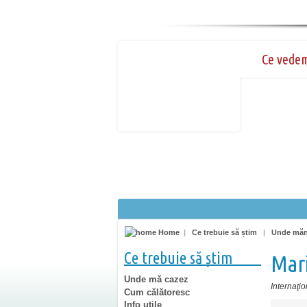
Ce vede
Home
|
Ce trebuie să știm
|
Unde mă
Ce trebuie să știm
Mar
Unde mă cazez
Internaţio
Cum călătoresc
Info utile