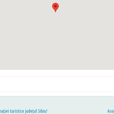
nației turistice județul Sibiu!
Aso