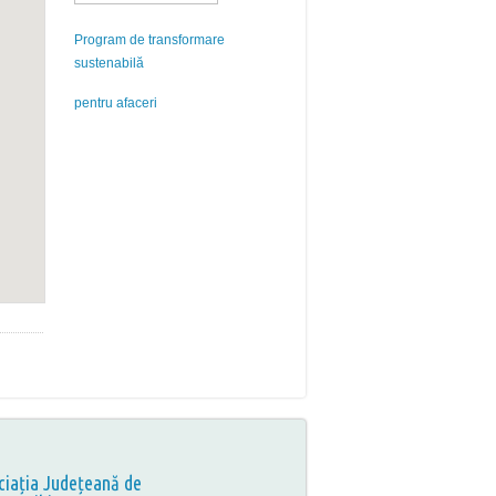
Program de transformare
sustenabilă
pentru afaceri
ciația Județeană de