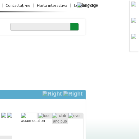
Ro
|
Contactaţi-ne
|
Harta interactivă
|
Login