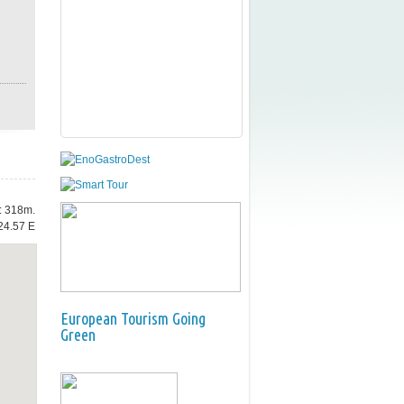
e: 318m.
24.57 E
European Tourism Going
Green