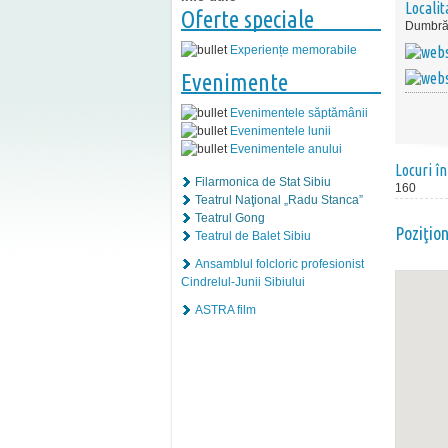
Localit
Oferte speciale
Dumbră
Experiențe memorabile
Evenimente
Evenimentele săptămânii
Evenimentele lunii
Evenimentele anului
Locuri în
Filarmonica de Stat Sibiu
160
Teatrul Naţional „Radu Stanca”
Teatrul Gong
Poziţio
Teatrul de Balet Sibiu
Ansamblul folcloric profesionist
Cindrelul-Junii Sibiului
ASTRA film