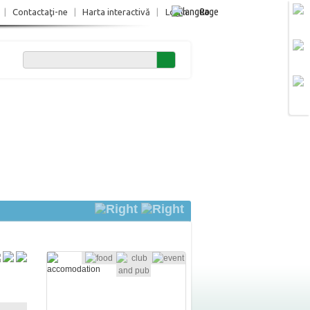
Ro
|
Contactaţi-ne
|
Harta interactivă
|
Login