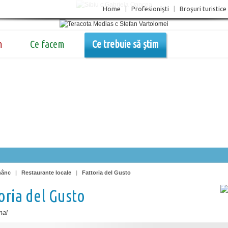
Home
|
Profesionişti
|
Broşuri turistice
m
Ce facem
Ce trebuie să știm
nânc
|
Restaurante locale
|
Fattoria del Gusto
oria del Gusto
nal