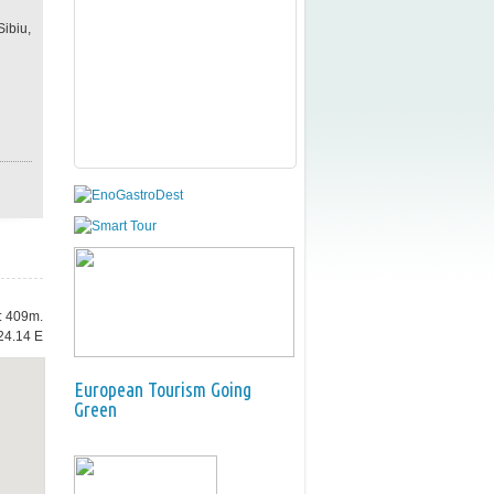
Sibiu,
e: 409m.
24.14 E
European Tourism Going
Green