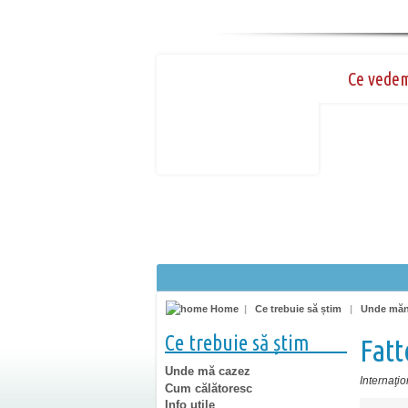
Ce vede
Home
|
Ce trebuie să știm
|
Unde mă
Ce trebuie să știm
Fatt
Unde mă cazez
Internaţio
Cum călătoresc
Info utile