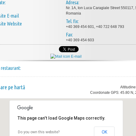
ate:
Adresa:
Nr. 1A, Ion Luca Caragiale Street 550117, 
Romania
E-mail
Tel. fix:
Website
+40 369 454 601, +40 722 648 793
Fax:
+40 369 454 603
E-mail
 restaurant:
nare pe hartă
Altitudin
Coordonate GPS: 45.80 N, 
This page can't load Google Maps correctly.
OK
Do you own this website?