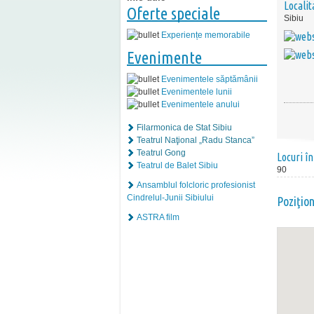
Localit
Oferte speciale
Sibiu
Experiențe memorabile
Evenimente
Evenimentele săptămânii
Evenimentele lunii
Evenimentele anului
Filarmonica de Stat Sibiu
Teatrul Naţional „Radu Stanca”
Teatrul Gong
Locuri în
Teatrul de Balet Sibiu
90
Ansamblul folcloric profesionist
Cindrelul-Junii Sibiului
Poziţio
ASTRA film