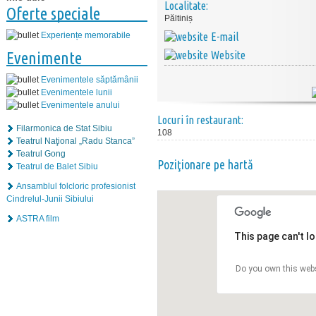
Localitate:
Oferte speciale
Păltiniș
E-mail
Experiențe memorabile
Website
Evenimente
Evenimentele săptămânii
Evenimentele lunii
Evenimentele anului
Locuri în restaurant:
Filarmonica de Stat Sibiu
108
Teatrul Naţional „Radu Stanca”
Teatrul Gong
Poziţionare pe hartă
Teatrul de Balet Sibiu
Ansamblul folcloric profesionist
Cindrelul-Junii Sibiului
ASTRA film
This page can't l
Do you own this web