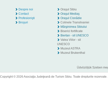
Despre noi
Oraşul Sibiu
Contact
Oraşul Mediaş
Profesionişti
Oraşul Cisnădie
Broşuri
Colinele Transilvaniei
Mărginimea Sibiului
Biserici fortificate
Biertan - sit UNESCO
Valea Viilor - sit
UNESCO
Muzeul ASTRA
Muzeul Brukenthal
Üdvözöljük Szeben megye
Copyright © 2026 Asociaţia Judeţeană de Turism Sibiu. Toate drepturile rezervate.