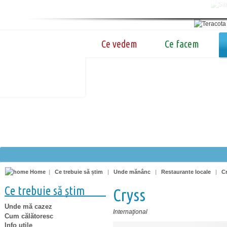
Ce vedem
Ce facem
Home
|
Ce trebuie să știm
|
Unde mănânc
|
Restaurante locale
|
C
Ce trebuie să știm
Cryss
Unde mă cazez
Internaţional
Cum călătoresc
Info utile