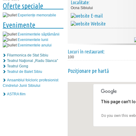
Localitate:
Oferte speciale
Ocna Sibiului
E-mail
Experiențe memorabile
Website
Evenimente
Evenimentele săptămânii
Evenimentele lunii
Evenimentele anului
Locuri în restaurant:
Filarmonica de Stat Sibiu
100
Teatrul Naţional „Radu Stanca”
Teatrul Gong
Poziţionare pe hartă
Teatrul de Balet Sibiu
Ansamblul folcloric profesionist
Cindrelul-Junii Sibiului
ASTRA film
This page can't l
Do you own this web