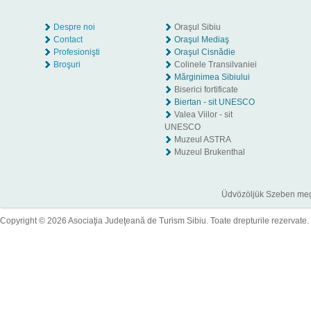
Despre noi
Oraşul Sibiu
Contact
Oraşul Mediaş
Profesionişti
Oraşul Cisnădie
Broşuri
Colinele Transilvaniei
Mărginimea Sibiului
Biserici fortificate
Biertan - sit UNESCO
Valea Viilor - sit
UNESCO
Muzeul ASTRA
Muzeul Brukenthal
Üdvözöljük Szeben megye
Copyright © 2026 Asociaţia Judeţeană de Turism Sibiu. Toate drepturile rezervate.