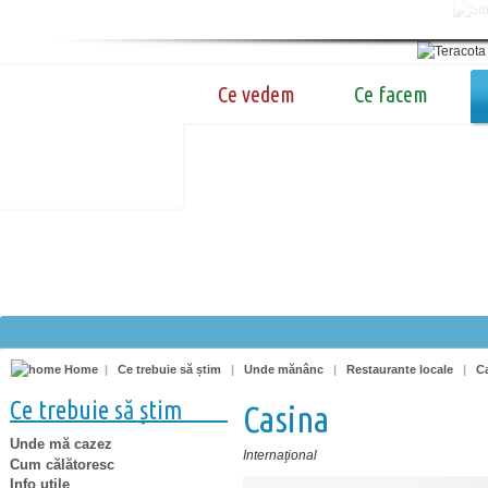
Ce vedem
Ce facem
Home
|
Ce trebuie să știm
|
Unde mănânc
|
Restaurante locale
|
C
Ce trebuie să știm
Casina
Unde mă cazez
Internaţional
Cum călătoresc
Info utile