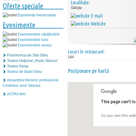
Localitate:
Oferte speciale
Săliște
E-mail
Experiențe memorabile
Website
Evenimente
Evenimentele săptămânii
Evenimentele lunii
Evenimentele anului
Locuri în restaurant:
Filarmonica de Stat Sibiu
184
Teatrul Naţional „Radu Stanca”
Teatrul Gong
Poziţionare pe hartă
Teatrul de Balet Sibiu
Ansamblul folcloric profesionist
Cindrelul-Junii Sibiului
ASTRA film
This page can't l
Do you own this web