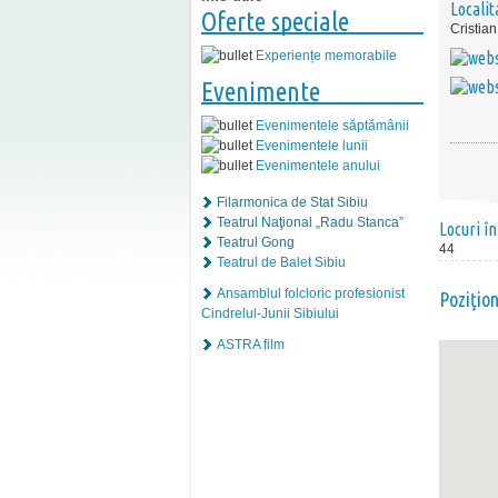
Localit
Oferte speciale
Cristian
Experiențe memorabile
Evenimente
Evenimentele săptămânii
Evenimentele lunii
Evenimentele anului
Filarmonica de Stat Sibiu
Teatrul Naţional „Radu Stanca”
Locuri în
Teatrul Gong
44
Teatrul de Balet Sibiu
Ansamblul folcloric profesionist
Poziţio
Cindrelul-Junii Sibiului
ASTRA film