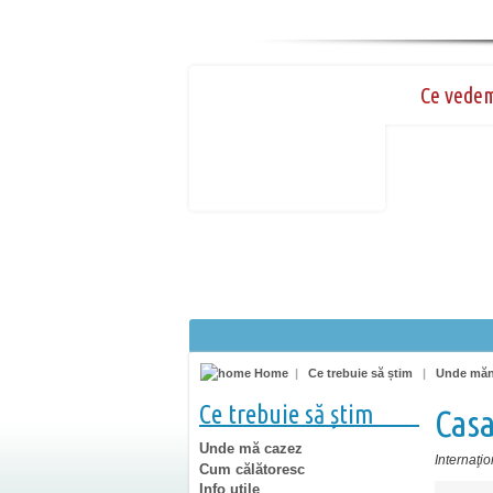
Ce vede
Home
|
Ce trebuie să știm
|
Unde mă
Ce trebuie să știm
Cas
Unde mă cazez
Internaţio
Cum călătoresc
Info utile