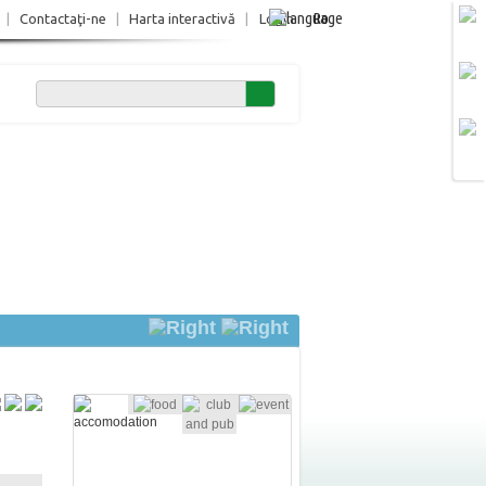
Ro
|
Contactaţi-ne
|
Harta interactivă
|
Login