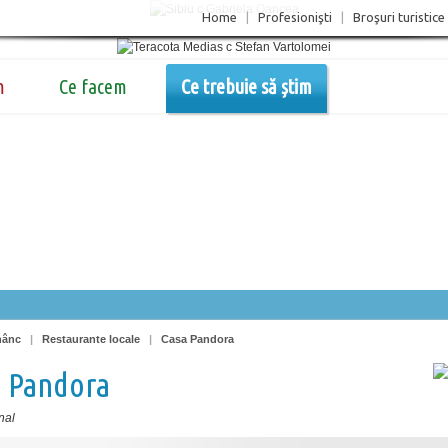
Home
|
Profesionişti
|
Broşuri turistice
m
Ce facem
Ce trebuie să știm
nânc
|
Restaurante locale
|
Casa Pandora
a Pandora
nal