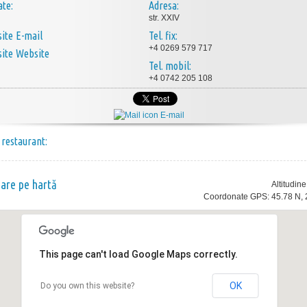
ate:
Adresa:
str. XXIV
E-mail
Tel. fix:
+4 0269 579 717
Website
Tel. mobil:
+4 0742 205 108
E-mail
 restaurant:
nare pe hartă
Altitudin
Coordonate GPS: 45.78 N, 
This page can't load Google Maps correctly.
OK
Do you own this website?