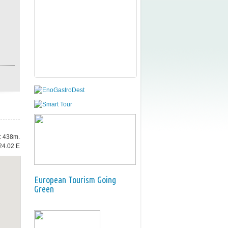
e: 438m.
24.02 E
European Tourism Going
Green