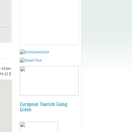
e: 415m.
24.12 E
European Tourism Going
Green