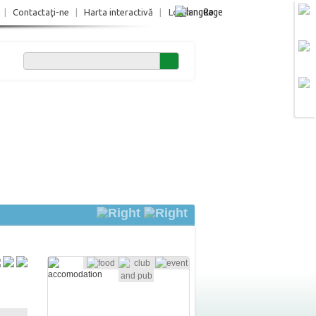
Ro
|
Contactaţi-ne
|
Harta interactivă
|
Login