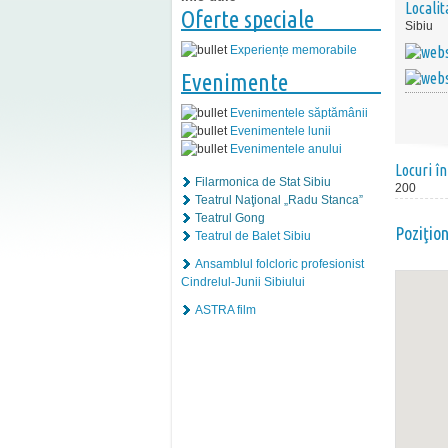
Localit
Oferte speciale
Sibiu
Experiențe memorabile
Evenimente
Evenimentele săptămânii
Evenimentele lunii
Evenimentele anului
Locuri în
Filarmonica de Stat Sibiu
200
Teatrul Naţional „Radu Stanca”
Teatrul Gong
Poziţio
Teatrul de Balet Sibiu
Ansamblul folcloric profesionist
Cindrelul-Junii Sibiului
ASTRA film