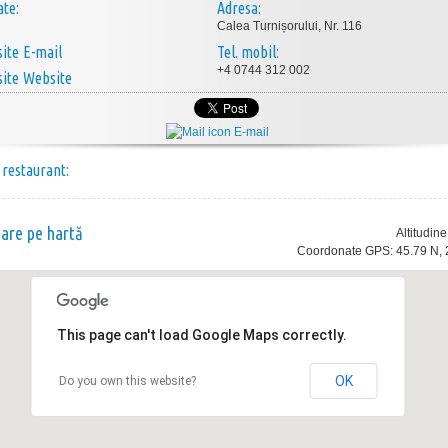
ate:
Adresa:
Calea Turnișorului, Nr. 116
E-mail
Tel. mobil:
+4 0744 312 002
Website
E-mail
 restaurant:
nare pe hartă
Altitudin
Coordonate GPS: 45.79 N, 
This page can't load Google Maps correctly.
OK
Do you own this website?