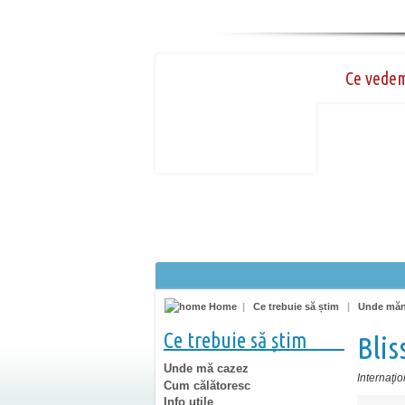
Ce vede
Home
|
Ce trebuie să știm
|
Unde mă
Ce trebuie să știm
Blis
Unde mă cazez
Internaţio
Cum călătoresc
Info utile