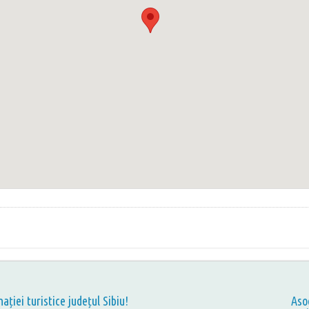
nației turistice județul Sibiu!
Aso