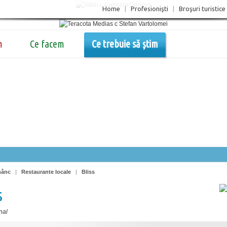
Home
|
Profesionişti
|
Broşuri turistice
m
Ce facem
Ce trebuie să știm
nânc
|
Restaurante locale
|
Bliss
s
nal