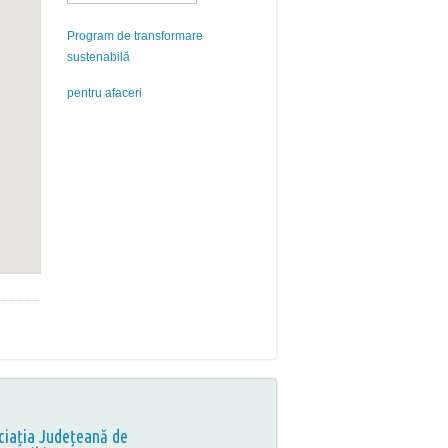
Program de transformare
sustenabilă
pentru afaceri
ciația Județeană de