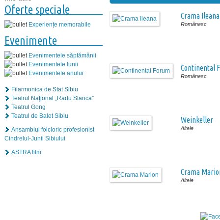
Oferte speciale
Crama Ileana
Românesc
Experiențe memorabile
Evenimente
Evenimentele săptămânii
Evenimentele lunii
Continental 
Evenimentele anului
Românesc
Filarmonica de Stat Sibiu
Teatrul Naţional „Radu Stanca”
Teatrul Gong
Teatrul de Balet Sibiu
Weinkeller
Altele
Ansamblul folcloric profesionist
Cindrelul-Junii Sibiului
ASTRA film
Crama Mario
Altele