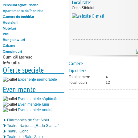
Localitate:
Pensiuni agroturistice
Ocna Sibiului
Apartamente de închiriat
E-mail
Camere de închiriat
Hosteluri
Moteluri
Vile
Bungalow-uri
Cabane
Campinguri
Cum călătoresc
Info utile
Camere
Oferte speciale
Tip camere
Total camere
4
Experiențe memorabile
Total locuri
12
Evenimente
Evenimentele săptămânii
Evenimentele lunii
Evenimentele anului
Filarmonica de Stat Sibiu
Teatrul Naţional „Radu Stanca”
Teatrul Gong
Teatrul de Balet Sibiu