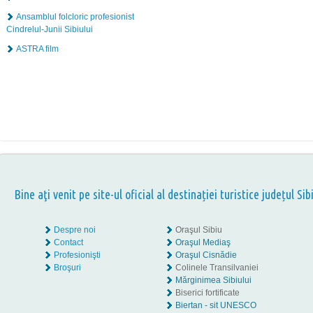
Ansamblul folcloric profesionist
Cindrelul-Junii Sibiului
ASTRA film
Bine aţi venit pe site-ul oficial al destinației turistice județul Sib
Despre noi
Oraşul Sibiu
Contact
Oraşul Mediaş
Profesionişti
Oraşul Cisnădie
Broşuri
Colinele Transilvaniei
Mărginimea Sibiului
Biserici fortificate
Biertan - sit UNESCO