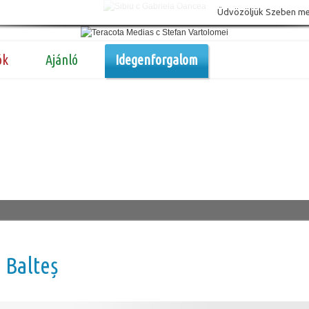
Üdvözöljük Szeben megy
ók
Ajánló
Idegenforgalom
 Balteș