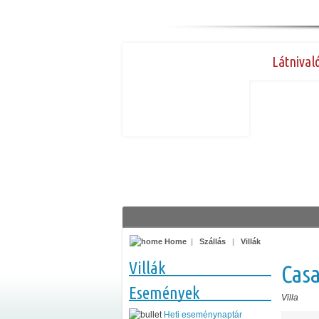
Látnival
Home
|
Szállás
|
Villák
Villák
Casa
Események
Villa
Heti eseménynaptár