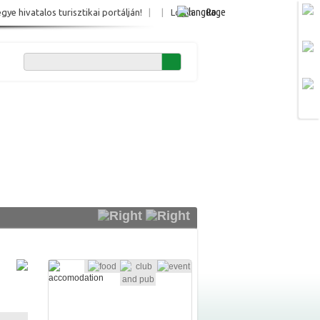
Ro
e hivatalos turisztikai portálján!
|
|
Login