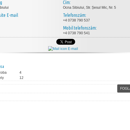
ég
Cím:
biului
Ocna Sibiului, Str. Șesul Mic, Nr. 5
E-mail
Telefonszám:
+4 0738 790 537
Mobil telefonszám:
+4 0738 790 541
E-mail
usa
zoba
4
ely
12
FOGL