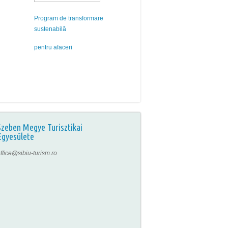
Program de transformare
sustenabilă
pentru afaceri
Szeben Megye Turisztikai
Egyesülete
ffice@sibiu-turism.ro