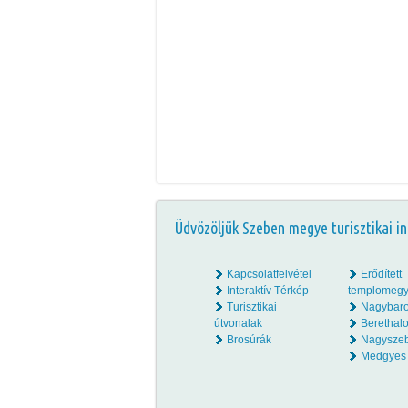
Üdvözöljük Szeben megye turisztikai in
Kapcsolatfelvétel
Erődített
Interaktív Térkép
templomegy
Turisztikai
Nagybar
útvonalak
Beretha
Brosúrák
Nagysze
Medgyes