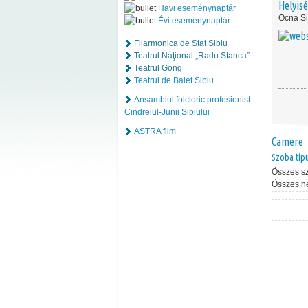
Helyis
Havi eseménynaptár
Ocna Si
Évi eseménynaptár
Filarmonica de Stat Sibiu
Teatrul Naţional „Radu Stanca”
Teatrul Gong
Teatrul de Balet Sibiu
Ansamblul folcloric profesionist
Cindrelul-Junii Sibiului
ASTRA film
Camere
Szoba típ
Összes s
Összes h