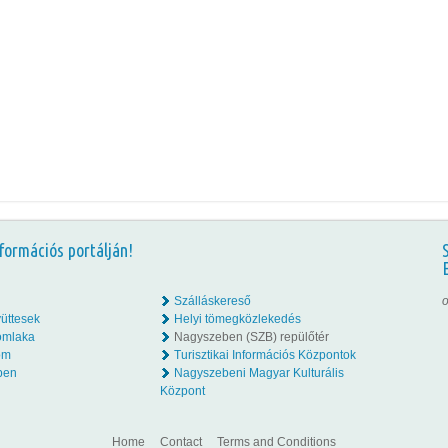
formációs portálján!
Szálláskereső
o
üttesek
Helyi tömegközlekedés
omlaka
Nagyszeben (SZB) repülőtér
lom
Turisztikai Információs Központok
ben
Nagyszebeni Magyar Kulturális
Központ
Home
Contact
Terms and Conditions