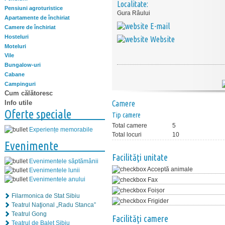
Localitate:
Pensiuni agroturistice
Gura Râului
Apartamente de închiriat
E-mail
Camere de închiriat
Hosteluri
Website
Moteluri
Vile
Bungalow-uri
Cabane
Campinguri
Cum călătoresc
Info utile
Camere
Oferte speciale
Tip camere
Total camere
5
Experiențe memorabile
Total locuri
10
Evenimente
Facilităţi unitate
Evenimentele săptămânii
Acceptă animale
Evenimentele lunii
Evenimentele anului
Fax
Foișor
Filarmonica de Stat Sibiu
Frigider
Teatrul Naţional „Radu Stanca”
Teatrul Gong
Facilităţi camere
Teatrul de Balet Sibiu