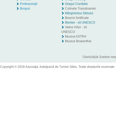
Profesionişti
Oraşul Cisnădie
Broşuri
Colinele Transilvaniei
Mărginimea Sibiului
Biserici fortificate
Biertan - sit UNESCO
Valea Viilor - sit
UNESCO
Muzeul ASTRA
Muzeul Brukenthal
Üdvözöljük Szeben megye
Copyright © 2026 Asociaţia Judeţeană de Turism Sibiu. Toate drepturile rezervate.