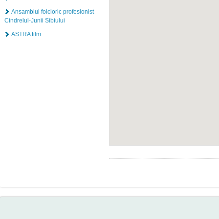
Ansamblul folcloric profesionist
Cindrelul-Junii Sibiului
ASTRA film