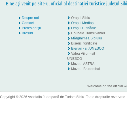
Bine aţi venit pe site-ul oficial al destinației turistice județul Sib
Despre noi
Oraşul Sibiu
Contact
Oraşul Mediaş
Profesionişti
Oraşul Cisnădie
Broşuri
Colinele Transilvaniei
Mărginimea Sibiului
Biserici fortificate
Biertan - sit UNESCO
Valea Viilor - sit
UNESCO
Muzeul ASTRA
Muzeul Brukenthal
Welcome on the official w
Copyright © 2026 Asociaţia Judeţeană de Turism Sibiu. Toate drepturile rezervate.