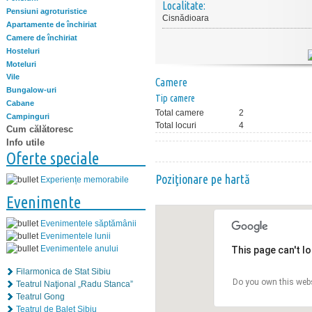
Localitate:
Pensiuni agroturistice
Cisnădioara
Apartamente de închiriat
Camere de închiriat
Hosteluri
Moteluri
Vile
Camere
Bungalow-uri
Tip camere
Cabane
Total camere
2
Campinguri
Total locuri
4
Cum călătoresc
Info utile
Oferte speciale
Poziţionare pe hartă
Experiențe memorabile
Evenimente
Evenimentele săptămânii
Evenimentele lunii
Evenimentele anului
This page can't l
Filarmonica de Stat Sibiu
Do you own this web
Teatrul Naţional „Radu Stanca”
Teatrul Gong
Teatrul de Balet Sibiu