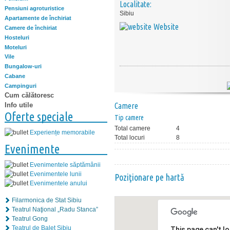
Localitate:
Pensiuni agroturistice
Sibiu
Apartamente de închiriat
Website
Camere de închiriat
Hosteluri
Moteluri
Vile
Bungalow-uri
Cabane
Campinguri
Cum călătoresc
Info utile
Camere
Oferte speciale
Tip camere
Total camere
4
Experiențe memorabile
Total locuri
8
Evenimente
Evenimentele săptămânii
Evenimentele lunii
Poziţionare pe hartă
Evenimentele anului
Filarmonica de Stat Sibiu
Teatrul Naţional „Radu Stanca”
Teatrul Gong
Teatrul de Balet Sibiu
This page can't l