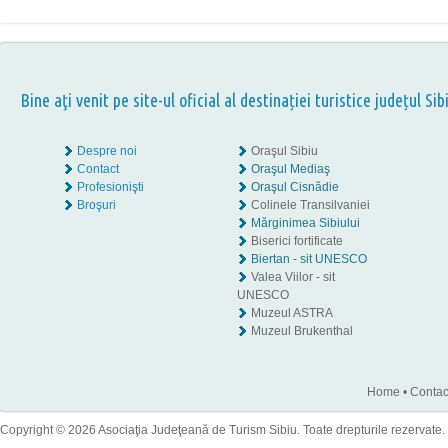
Bine aţi venit pe site-ul oficial al destinației turistice județul Sib
Despre noi
Oraşul Sibiu
Contact
Oraşul Mediaş
Profesionişti
Oraşul Cisnădie
Broşuri
Colinele Transilvaniei
Mărginimea Sibiului
Biserici fortificate
Biertan - sit UNESCO
Valea Viilor - sit
UNESCO
Muzeul ASTRA
Muzeul Brukenthal
Home
•
Contac
Copyright © 2026 Asociaţia Judeţeană de Turism Sibiu. Toate drepturile rezervate.