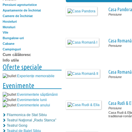
Pensiuni agroturistice
Casa Pandora
Apartamente de închiriat
Pensiune
Camere de închiriat
Hosteluri
Moteluri
Vile
Bungalow-uri
Casa Romană 
Cabane
Pensiune
Campinguri
Cum călătoresc
Info utile
Oferte speciale
Casa Romană 
Experiențe memorabile
Pensiune
Evenimente
Evenimentele săptămânii
Evenimentele lunii
Casa Rudi & E
Evenimentele anului
Pensiune
Casa Rudi & Ella 
Filarmonica de Stat Sibiu
traditional-român
Teatrul Naţional „Radu Stanca”
Teatrul Gong
Teatrul de Balet Sibiu