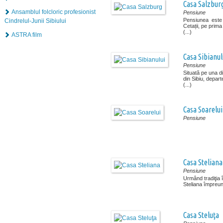
Casa Salzbur
Ansamblul folcloric profesionist
Pensiune
Pensiunea este s
Cindrelul-Junii Sibiului
Cetații, pe prima
(...)
ASTRA film
Casa Sibianul
Pensiune
Situată pe una di
din Sibiu, depart
(...)
Casa Soarelui
Pensiune
Casa Steliana
Pensiune
Urmând tradiţia î
Steliana împreună
Casa Steluţa