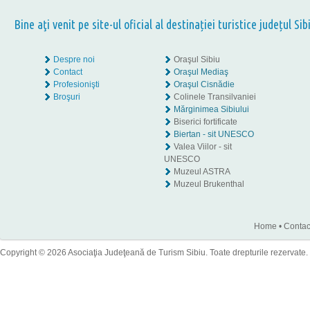
Bine aţi venit pe site-ul oficial al destinației turistice județul Sib
Despre noi
Oraşul Sibiu
Contact
Oraşul Mediaş
Profesionişti
Oraşul Cisnădie
Broşuri
Colinele Transilvaniei
Mărginimea Sibiului
Biserici fortificate
Biertan - sit UNESCO
Valea Viilor - sit
UNESCO
Muzeul ASTRA
Muzeul Brukenthal
Home
•
Contac
Copyright © 2026 Asociaţia Judeţeană de Turism Sibiu. Toate drepturile rezervate.