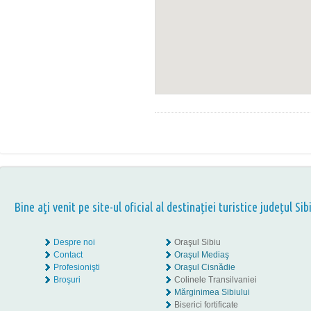
Bine aţi venit pe site-ul oficial al destinației turistice județul Sib
Despre noi
Oraşul Sibiu
Contact
Oraşul Mediaş
Profesionişti
Oraşul Cisnădie
Broşuri
Colinele Transilvaniei
Mărginimea Sibiului
Biserici fortificate