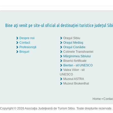
Bine aţi venit pe site-ul oficial al destinației turistice județul Sib
Despre noi
Oraşul Sibiu
Contact
Oraşul Mediaş
Profesionişti
Oraşul Cisnădie
Broşuri
Colinele Transilvaniei
Mărginimea Sibiului
Biserici fortificate
Biertan - sit UNESCO
Valea Viilor - sit
UNESCO
Muzeul ASTRA
Muzeul Brukenthal
Home
•
Contac
Copyright © 2026 Asociaţia Judeţeană de Turism Sibiu. Toate drepturile rezervate.