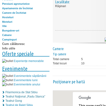
Localitate:
Pensiuni agroturistice
Răşinari
Apartamente de închiriat
Camere de închiriat
Hosteluri
Moteluri
Vile
Bungalow-uri
Cabane
Campinguri
Cum călătoresc
Info utile
Camere
Oferte speciale
Tip camere
Total camere
5
Experiențe memorabile
Total locuri
10
Evenimente
Evenimentele săptămânii
Evenimentele lunii
Poziţionare pe hartă
Evenimentele anului
Filarmonica de Stat Sibiu
Teatrul Naţional „Radu Stanca”
Teatrul Gong
Teatrul de Balet Sibiu
This page can't l